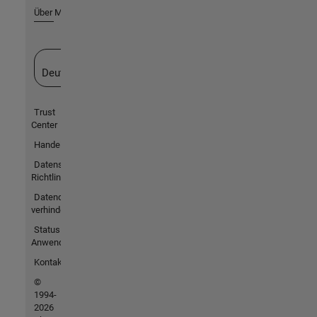
Über MathWorks
Website auswählen
Deutschland
Trust
Center
Handelsmarken
Datenschutz-
Richtlinien
Datendiebstahl
verhindern
Status von
Anwendungen
Kontakt
©
1994-
2026