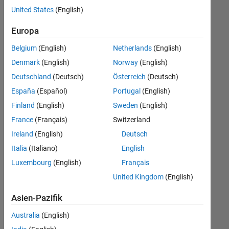
offenen
United States
(English)
Stellen,
die
Europa
Ihren
Suchkriterien
Belgium
(English)
Netherlands
(English)
entsprechen.
Denmark
(English)
Norway
(English)
Sie
Deutschland
(Deutsch)
Österreich
(Deutsch)
können
die
España
(Español)
Portugal
(English)
Suchkriterien
Finland
(English)
Sweden
(English)
weiter
France
(Français)
Switzerland
fassen
oder
Ireland
(English)
Deutsch
alle
Italia
(Italiano)
English
Stellenangebote
Luxembourg
(English)
Français
anzeigen
.
Wenn
United Kingdom
(English)
Sie
Asien-Pazifik
noch
immer
Australia
(English)
keine