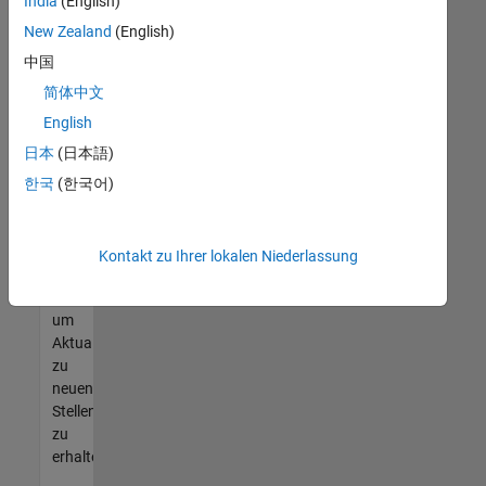
offenen
India
(English)
Stellen
New Zealand
(English)
finden
中国
können,
die
简体中文
Ihren
English
Qualifikationen
日本
(日本語)
entsprechen,
werden
한국
(한국어)
Sie
Mitglied
unseres
Kontakt zu Ihrer lokalen Niederlassung
Talent-
Netzwerks
,
um
Aktualisierungen
zu
neuen
Stellenangeboten
zu
erhalten.