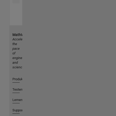
MathWorks
Accelerating
the
pace
of
engineering
and
science
Produkte
Testen oder Kaufen
Lernen
Support