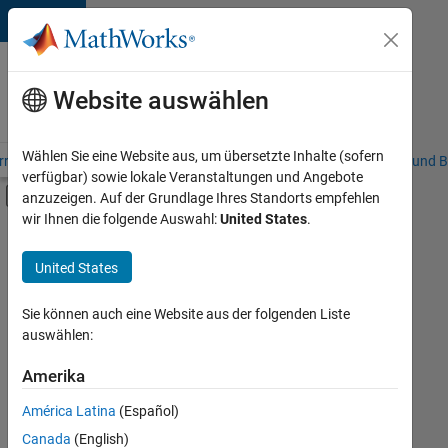
Weiter zum Inhalt
Karriere
bei
Website auswählen
MathWorks
Wählen Sie eine Website aus, um übersetzte Inhalte (sofern
riere – Übersicht
Stellensuche
Niederlassungen
Studierende und B
verfügbar) sowie lokale Veranstaltungen und Angebote
Umschaltung für Off-Canvas-Navigation
anzuzeigen. Auf der Grundlage Ihres Standorts empfehlen
Hauptinhalt
wir Ihnen die folgende Auswahl:
United States
.
FILTER:
Education Sales
United States
+
3
Finance and Operations
Human Resources
Sie können auch eine Website aus der folgenden Liste
auswählen:
Büro- und Verwaltungsdienste
Amerika
Derzeit
gibt
América Latina
(Español)
es
keine
Canada
(English)