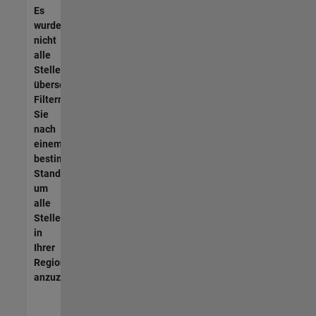
Es
wurden
nicht
alle
Stellen
übersetzt.
Filtern
Sie
nach
einem
bestimmten
Standort,
um
alle
Stellenangebote
in
Ihrer
Region
anzuzeigen.