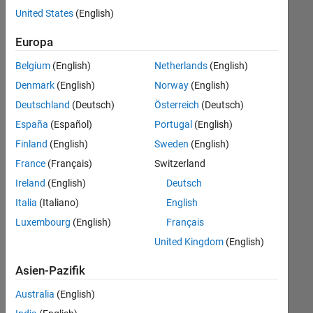
offenen
United States
(English)
Stellen,
die
Europa
Ihren
Suchkriterien
Belgium
(English)
Netherlands
(English)
entsprechen.
Denmark
(English)
Norway
(English)
Sie
Deutschland
(Deutsch)
Österreich
(Deutsch)
können
die
España
(Español)
Portugal
(English)
Suchkriterien
Finland
(English)
Sweden
(English)
weiter
France
(Français)
Switzerland
fassen
oder
Ireland
(English)
Deutsch
alle
Italia
(Italiano)
English
Stellenangebote
Luxembourg
(English)
Français
anzeigen
.
Wenn
United Kingdom
(English)
Sie
Asien-Pazifik
noch
immer
Australia
(English)
keine