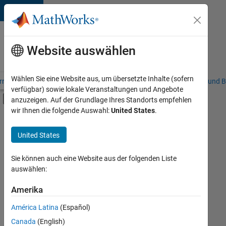
Weiter zum Inhalt
Karriere
bei
Website auswählen
MathWorks
Wählen Sie eine Website aus, um übersetzte Inhalte (sofern
riere – Übersicht
Stellensuche
Niederlassungen
Studierende und B
verfügbar) sowie lokale Veranstaltungen und Angebote
Umschaltung für Off-Canvas-Navigation
anzuzeigen. Auf der Grundlage Ihres Standorts empfehlen
Hauptinhalt
wir Ihnen die folgende Auswahl:
United States
.
FILTER:
Information Technology
United States
+
6
Education Sales
Inside Sales
Sie können auch eine Website aus der folgenden Liste
auswählen:
Marketing Communications
Marketing Services
Amerika
Derzeit
gibt
Finance and Operations
América Latina
(Español)
es
Human Resources
keine
Canada
(English)