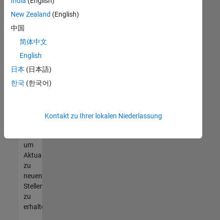
offenen
India
(English)
Stellen
New Zealand
(English)
finden
中国
können,
die
简体中文
Ihren
English
Qualifikationen
日本
(日本語)
entsprechen,
werden
한국
(한국어)
Sie
Mitglied
unseres
Kontakt zu Ihrer lokalen Niederlassung
Talent-
Netzwerks
,
um
Aktualisierungen
zu
neuen
Stellenangeboten
zu
erhalten.