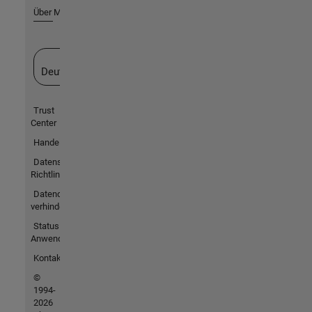
Über MathWorks
Website auswählen
Deutschland
Trust
Center
Handelsmarken
Datenschutz-
Richtlinien
Datendiebstahl
verhindern
Status von
Anwendungen
Kontakt
©
1994-
2026