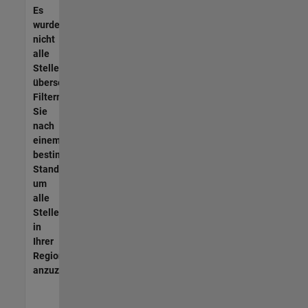
Es
wurden
nicht
alle
Stellen
übersetzt.
Filtern
Sie
nach
einem
bestimmten
Standort,
um
alle
Stellenangebote
in
Ihrer
Region
anzuzeigen.