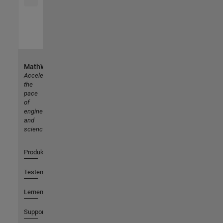
MathWorks
Accelerating
the
pace
of
engineering
and
science
Produkte
Testen oder Kaufen
Lernen
Support