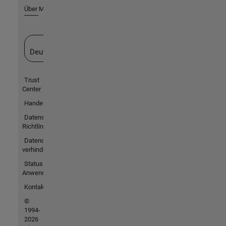
Über MathWorks
Website auswählen
Deutschland
Trust
Center
Handelsmarken
Datenschutz-
Richtlinien
Datendiebstahl
verhindern
Status von
Anwendungen
Kontakt
©
1994-
2026