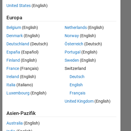
offenen
United States
(English)
Stellen,
die
Europa
Ihren
Suchkriterien
Belgium
(English)
Netherlands
(English)
entsprechen.
Denmark
(English)
Norway
(English)
Sie
Deutschland
(Deutsch)
Österreich
(Deutsch)
können
die
España
(Español)
Portugal
(English)
Suchkriterien
Finland
(English)
Sweden
(English)
weiter
France
(Français)
Switzerland
fassen
oder
Ireland
(English)
Deutsch
alle
Italia
(Italiano)
English
Stellenangebote
Luxembourg
(English)
Français
anzeigen
.
Wenn
United Kingdom
(English)
Sie
Asien-Pazifik
noch
immer
Australia
(English)
keine