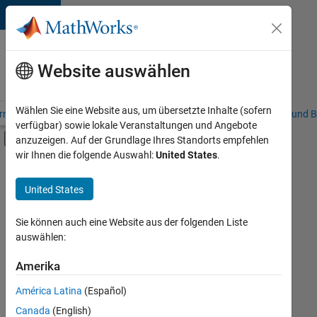
Weiter zum Inhalt
Karriere
bei
Website auswählen
MathWorks
Wählen Sie eine Website aus, um übersetzte Inhalte (sofern
riere – Übersicht
Stellensuche
Niederlassungen
Studierende und B
verfügbar) sowie lokale Veranstaltungen und Angebote
Umschaltung für Off-Canvas-Navigation
anzuzeigen. Auf der Grundlage Ihres Standorts empfehlen
Hauptinhalt
wir Ihnen die folgende Auswahl:
United States
.
FILTER:
Commercial Sales
United States
+
6
Customer Support
Sales Operations
Sie können auch eine Website aus der folgenden Liste
auswählen:
Marketing Communications
Marketing Services
Amerika
Derzeit
gibt
Finance and Operations
América Latina
(Español)
es
Human Resources
keine
Canada
(English)