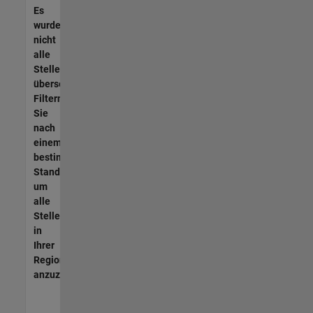
Es
wurden
nicht
alle
Stellen
übersetzt.
Filtern
Sie
nach
einem
bestimmten
Standort,
um
alle
Stellenangebote
in
Ihrer
Region
anzuzeigen.