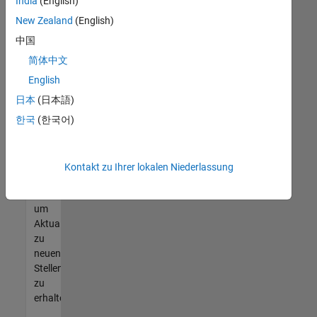
offenen
India
(English)
Stellen
New Zealand
(English)
finden
中国
können,
die
简体中文
Ihren
English
Qualifikationen
日本
(日本語)
entsprechen,
werden
한국
(한국어)
Sie
Mitglied
unseres
Kontakt zu Ihrer lokalen Niederlassung
Talent-
Netzwerks
,
um
Aktualisierungen
zu
neuen
Stellenangeboten
zu
erhalten.