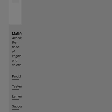
MathWorks
Accelerating
the
pace
of
engineering
and
science
Produkte
Testen oder Kaufen
Lernen
Support