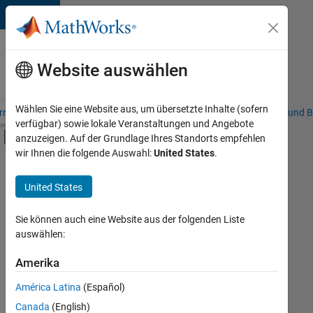
Weiter zum Inhalt
Karriere
bei
Website auswählen
MathWorks
Wählen Sie eine Website aus, um übersetzte Inhalte (sofern
riere – Übersicht
Stellensuche
Niederlassungen
Studierende und B
verfügbar) sowie lokale Veranstaltungen und Angebote
Umschaltung für Off-Canvas-Navigation
anzuzeigen. Auf der Grundlage Ihres Standorts empfehlen
Hauptinhalt
wir Ihnen die folgende Auswahl:
United States
.
FILTER:
Commercial Sales
United States
+
6
Customer Support
Education Sales
Sie können auch eine Website aus der folgenden Liste
auswählen:
Inside Sales
Sales Operations
Amerika
Derzeit
gibt
Marketing Services
América Latina
(Español)
es
Finance and Operations
keine
Canada
(English)