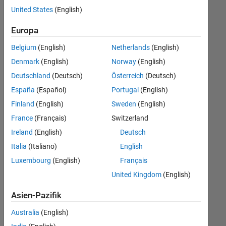
offenen
United States
(English)
Stellen,
die
Europa
Ihren
Suchkriterien
Belgium
(English)
Netherlands
(English)
entsprechen.
Denmark
(English)
Norway
(English)
Sie
Deutschland
(Deutsch)
Österreich
(Deutsch)
können
die
España
(Español)
Portugal
(English)
Suchkriterien
Finland
(English)
Sweden
(English)
weiter
France
(Français)
Switzerland
fassen
oder
Ireland
(English)
Deutsch
alle
Italia
(Italiano)
English
Stellenangebote
Luxembourg
(English)
Français
anzeigen
.
Wenn
United Kingdom
(English)
Sie
Asien-Pazifik
noch
immer
Australia
(English)
keine