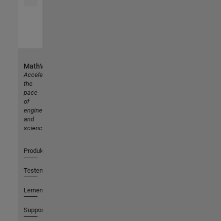
MathWorks
Accelerating
the
pace
of
engineering
and
science
Produkte
Testen oder Kaufen
Lernen
Support