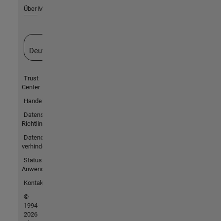
Über MathWorks
Website auswählen
Deutschland
Trust
Center
Handelsmarken
Datenschutz-
Richtlinien
Datendiebstahl
verhindern
Status von
Anwendungen
Kontakt
©
1994-
2026