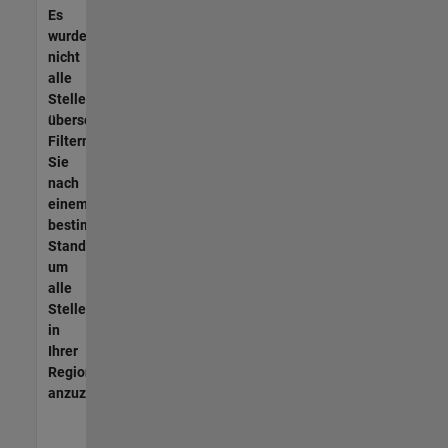
Es
wurden
nicht
alle
Stellen
übersetzt.
Filtern
Sie
nach
einem
bestimmten
Standort,
um
alle
Stellenangebote
in
Ihrer
Region
anzuzeigen.