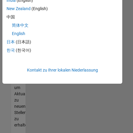
offenen
India
(English)
Stellen
New Zealand
(English)
finden
中国
können,
die
简体中文
Ihren
English
Qualifikationen
日本
(日本語)
entsprechen,
werden
한국
(한국어)
Sie
Mitglied
unseres
Kontakt zu Ihrer lokalen Niederlassung
Talent-
Netzwerks
,
um
Aktualisierungen
zu
neuen
Stellenangeboten
zu
erhalten.