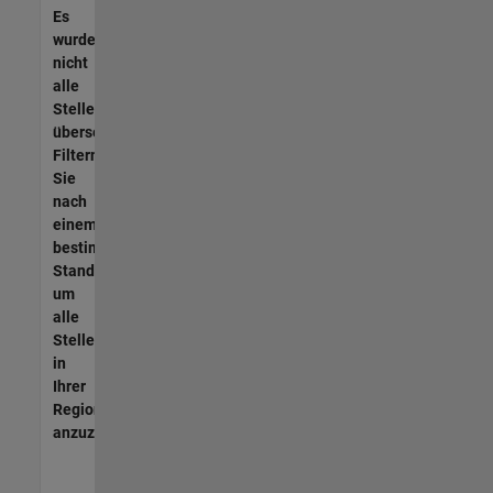
Es
wurden
nicht
alle
Stellen
übersetzt.
Filtern
Sie
nach
einem
bestimmten
Standort,
um
alle
Stellenangebote
in
Ihrer
Region
anzuzeigen.