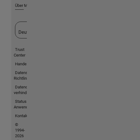
Über MathWorks
Website auswählen
Deutschland
Trust
Center
Handelsmarken
Datenschutz-
Richtlinien
Datendiebstahl
verhindern
Status von
Anwendungen
Kontakt
©
1994-
2026