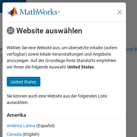
Weiter zum Inhalt
Karriere
bei
Website auswählen
MathWorks
Wählen Sie eine Website aus, um übersetzte Inhalte (sofern
riere – Übersicht
Stellensuche
Niederlassungen
Studierende und B
verfügbar) sowie lokale Veranstaltungen und Angebote
Umschaltung für Off-Canvas-Navigation
anzuzeigen. Auf der Grundlage Ihres Standorts empfehlen
Hauptinhalt
wir Ihnen die folgende Auswahl:
United States
.
FILTER:
Commercial Sales
United States
+
5
Education Sales
Inside Sales
Sie können auch eine Website aus der folgenden Liste
auswählen:
Sales Operations
Marketing Communications
Amerika
Derzeit
gibt
Human Resources
América Latina
(Español)
es
keine
Canada
(English)