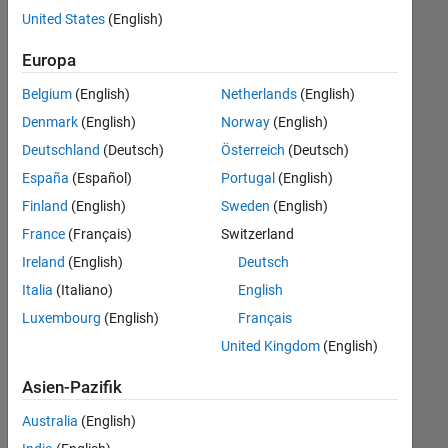
offenen
United States
(English)
Stellen,
die
Europa
Ihren
Suchkriterien
Belgium
(English)
Netherlands
(English)
entsprechen.
Denmark
(English)
Norway
(English)
Sie
Deutschland
(Deutsch)
Österreich
(Deutsch)
können
die
España
(Español)
Portugal
(English)
Suchkriterien
Finland
(English)
Sweden
(English)
weiter
France
(Français)
Switzerland
fassen
oder
Ireland
(English)
Deutsch
alle
Italia
(Italiano)
English
Stellenangebote
Luxembourg
(English)
Français
anzeigen
.
Wenn
United Kingdom
(English)
Sie
Asien-Pazifik
noch
immer
Australia
(English)
keine