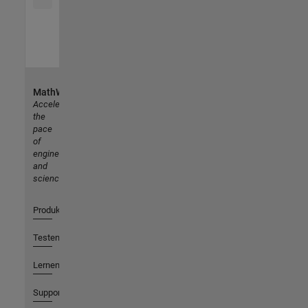
MathWorks
Accelerating
the
pace
of
engineering
and
science
Produkte
Testen oder Kaufen
Lernen
Support