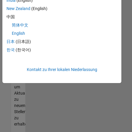
offenen
India
(English)
Stellen
New Zealand
(English)
finden
中国
können,
die
简体中文
Ihren
English
Qualifikationen
日本
(日本語)
entsprechen,
werden
한국
(한국어)
Sie
Mitglied
unseres
Kontakt zu Ihrer lokalen Niederlassung
Talent-
Netzwerks
,
um
Aktualisierungen
zu
neuen
Stellenangeboten
zu
erhalten.