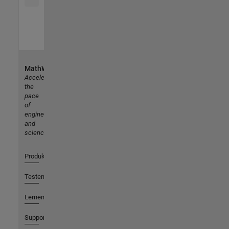
MathWorks
Accelerating
the
pace
of
engineering
and
science
Produkte
Testen oder Kaufen
Lernen
Support