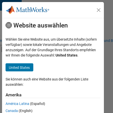
Weiter zum Inhalt
Karriere
bei
Website auswählen
MathWorks
Wählen Sie eine Website aus, um übersetzte Inhalte (sofern
riere – Übersicht
Stellensuche
Niederlassungen
Studierende und B
verfügbar) sowie lokale Veranstaltungen und Angebote
Umschaltung für Off-Canvas-Navigation
anzuzeigen. Auf der Grundlage Ihres Standorts empfehlen
Hauptinhalt
wir Ihnen die folgende Auswahl:
United States
.
FILTER:
Information Technology
United States
+
6
Commercial Sales
Education Sales
Sie können auch eine Website aus der folgenden Liste
auswählen:
Sales Operations
Marketing Communications
Amerika
Derzeit
gibt
Marketing Services
América Latina
(Español)
es
Human Resources
keine
Canada
(English)