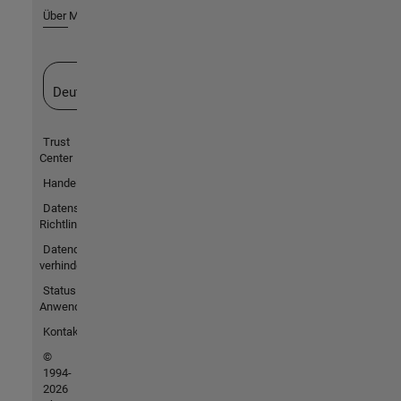
Über MathWorks
Website auswählen
Deutschland
Trust
Center
Handelsmarken
Datenschutz-
Richtlinien
Datendiebstahl
verhindern
Status von
Anwendungen
Kontakt
©
1994-
2026