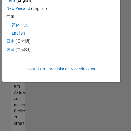
offenen
India
(English)
Stellen
New Zealand
(English)
finden
中国
können,
die
简体中文
Ihren
English
Qualifikationen
日本
(日本語)
entsprechen,
werden
한국
(한국어)
Sie
Mitglied
unseres
Kontakt zu Ihrer lokalen Niederlassung
Talent-
Netzwerks
,
um
Aktualisierungen
zu
neuen
Stellenangeboten
zu
erhalten.