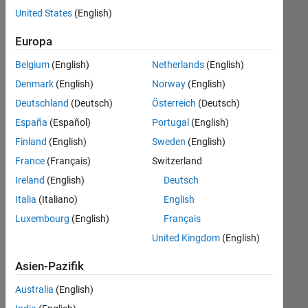
offenen
United States
(English)
Stellen,
die
Europa
Ihren
Suchkriterien
Belgium
(English)
Netherlands
(English)
entsprechen.
Denmark
(English)
Norway
(English)
Sie
Deutschland
(Deutsch)
Österreich
(Deutsch)
können
die
España
(Español)
Portugal
(English)
Suchkriterien
Finland
(English)
Sweden
(English)
weiter
France
(Français)
Switzerland
fassen
oder
Ireland
(English)
Deutsch
alle
Italia
(Italiano)
English
Stellenangebote
Luxembourg
(English)
Français
anzeigen
.
Wenn
United Kingdom
(English)
Sie
Asien-Pazifik
noch
immer
Australia
(English)
keine