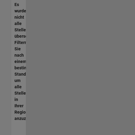
Es
wurden
nicht
alle
Stellen
übersetzt.
Filtern
Sie
nach
einem
bestimmten
Standort,
um
alle
Stellenangebote
in
Ihrer
Region
anzuzeigen.