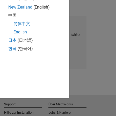
New Zealand
(English)
中国
alent Network beitreten
简体中文
English
Sie personalisierte Stellenangebote, Berichte
日本
(日本語)
und Unternehmensneuigkeiten.
한국
(한국어)
Melden Sie sich noch heute an
Support
Über MathWorks
Hilfe zur Installation
Jobs & Karriere