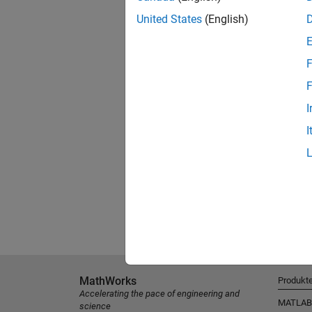
United States
(English)
F
F
I
I
MathWorks
Produkt
Accelerating the pace of engineering and
MATLAB
science