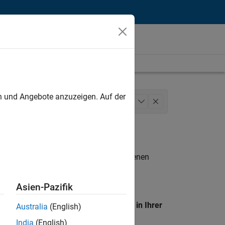
unt
en und Angebote anzuzeigen. Auf der
es Operations
Marketing Services
+
1
n entsprechen.
eigen
. Wenn Sie noch immer keine offenen
 Mitglied unseres
Talent-Netzwerks
, um
Asien-Pazifik
en Standort, um alle Stellenangebote in Ihrer
Australia
(English)
India
(English)