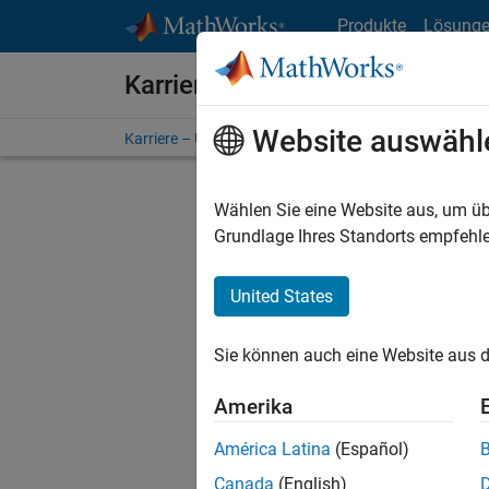
Weiter zum Inhalt
Produkte
Lösung
Karriere bei MathWorks
Website auswähl
Karriere – Übersicht
Stellensuche
Niederlassunge
Wählen Sie eine Website aus, um üb
FILTER:
Grundlage Ihres Standorts empfehle
United States
Derzeit
Sie könn
Sie können auch eine Website aus d
Stellen f
Aktualis
Amerika
Es wurde
América Latina
(Español)
Region a
Canada
(English)