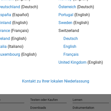
Deutschland
(Deutsch)
Österreich
(Deutsch)
España
(Español)
Portugal
(English)
T
inland
(English)
Sweden
(English)
rance
(Français)
Switzerland
Erhalten 
reland
(English)
Deutsch
talia
(Italiano)
English
Luxembourg
(English)
Français
United Kingdom
(English)
Kontakt zu Ihrer lokalen Niederlassung
e
Testen oder Kaufen
Lernen
Downloads
Dokumentation