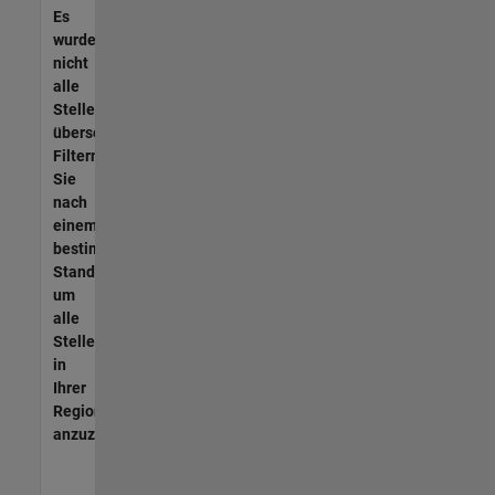
Es
wurden
nicht
alle
Stellen
übersetzt.
Filtern
Sie
nach
einem
bestimmten
Standort,
um
alle
Stellenangebote
in
Ihrer
Region
anzuzeigen.