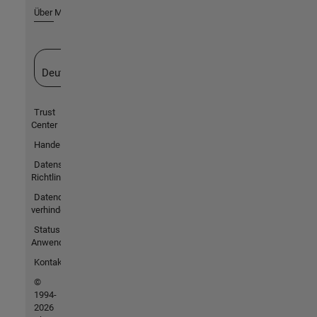
Über MathWorks
Website auswählen
Deutschland
Trust
Center
Handelsmarken
Datenschutz-
Richtlinien
Datendiebstahl
verhindern
Status von
Anwendungen
Kontakt
©
1994-
2026