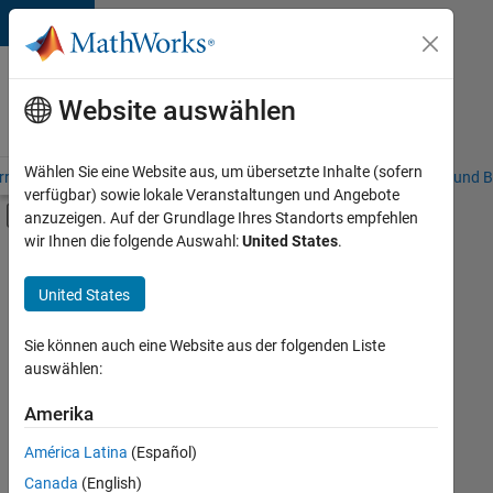
Weiter zum Inhalt
Karriere
bei
Website auswählen
MathWorks
Wählen Sie eine Website aus, um übersetzte Inhalte (sofern
riere – Übersicht
Stellensuche
Niederlassungen
Studierende und B
verfügbar) sowie lokale Veranstaltungen und Angebote
Umschaltung für Off-Canvas-Navigation
anzuzeigen. Auf der Grundlage Ihres Standorts empfehlen
Hauptinhalt
wir Ihnen die folgende Auswahl:
United States
.
FILTER:
Information Technology
United States
+
7
Education Sales
Inside Sales
Sie können auch eine Website aus der folgenden Liste
auswählen:
Sales Operations
Marketing Communications
Amerika
Derzeit
gibt
Business Model Team
América Latina
(Español)
es
Finance and Operations
keine
Canada
(English)