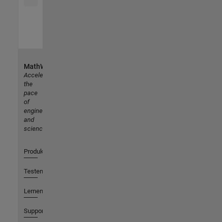
MathWorks
Accelerating
the
pace
of
engineering
and
science
Produkte
Testen oder Kaufen
Lernen
Support