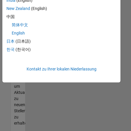
offenen
India
(English)
Stellen
New Zealand
(English)
finden
中国
können,
die
简体中文
Ihren
English
Qualifikationen
日本
(日本語)
entsprechen,
werden
한국
(한국어)
Sie
Mitglied
unseres
Kontakt zu Ihrer lokalen Niederlassung
Talent-
Netzwerks
,
um
Aktualisierungen
zu
neuen
Stellenangeboten
zu
erhalten.