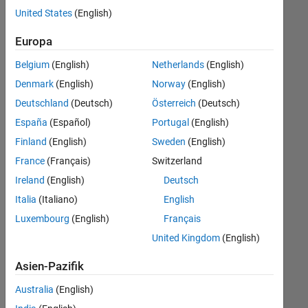
offenen
Human Resources
United States
(English)
Stellen,
die
Europa
Ihren
Suchkriterien
Belgium
(English)
Netherlands
(English)
entsprechen.
Denmark
(English)
Norway
(English)
Sie
Deutschland
(Deutsch)
Österreich
(Deutsch)
können
die
España
(Español)
Portugal
(English)
Suchkriterien
Finland
(English)
Sweden
(English)
weiter
France
(Français)
Switzerland
fassen
oder
Ireland
(English)
Deutsch
alle
Italia
(Italiano)
English
Stellenangebote
Luxembourg
(English)
Français
anzeigen
.
Wenn
United Kingdom
(English)
Sie
Asien-Pazifik
noch
immer
Australia
(English)
keine