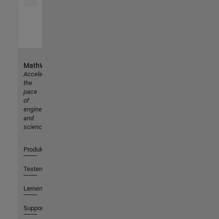
MathWorks
Accelerating
the
pace
of
engineering
and
science
Produkte
Testen oder Kaufen
Lernen
Support