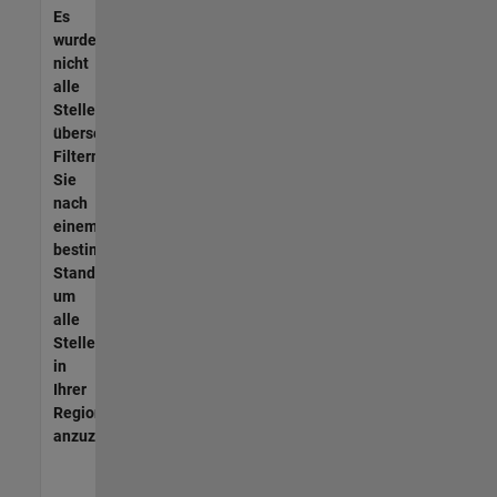
Es
wurden
nicht
alle
Stellen
übersetzt.
Filtern
Sie
nach
einem
bestimmten
Standort,
um
alle
Stellenangebote
in
Ihrer
Region
anzuzeigen.