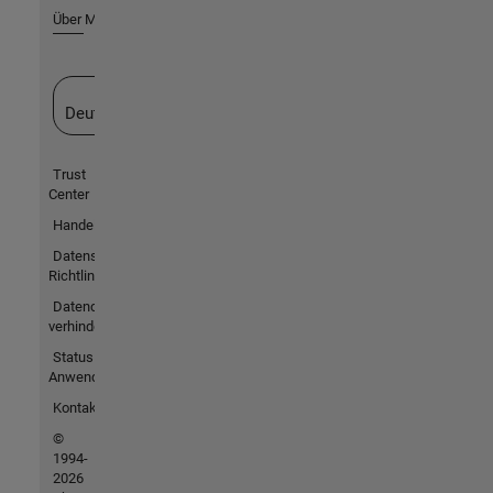
Über MathWorks
Website auswählen
Deutschland
Trust
Center
Handelsmarken
Datenschutz-
Richtlinien
Datendiebstahl
verhindern
Status von
Anwendungen
Kontakt
©
1994-
2026