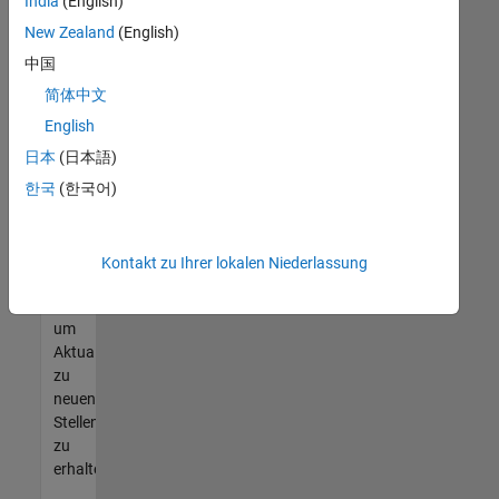
offenen
India
(English)
Stellen
New Zealand
(English)
finden
中国
können,
die
简体中文
Ihren
English
Qualifikationen
日本
(日本語)
entsprechen,
werden
한국
(한국어)
Sie
Mitglied
unseres
Kontakt zu Ihrer lokalen Niederlassung
Talent-
Netzwerks
,
um
Aktualisierungen
zu
neuen
Stellenangeboten
zu
erhalten.