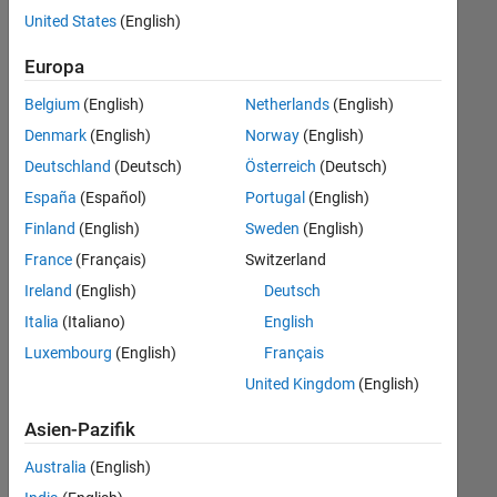
offenen
United States
(English)
Stellen,
die
Europa
Ihren
Suchkriterien
Belgium
(English)
Netherlands
(English)
entsprechen.
Denmark
(English)
Norway
(English)
Sie
Deutschland
(Deutsch)
Österreich
(Deutsch)
können
die
España
(Español)
Portugal
(English)
Suchkriterien
Finland
(English)
Sweden
(English)
weiter
France
(Français)
Switzerland
fassen
oder
Ireland
(English)
Deutsch
alle
Italia
(Italiano)
English
Stellenangebote
Luxembourg
(English)
Français
anzeigen
.
Wenn
United Kingdom
(English)
Sie
Asien-Pazifik
noch
immer
Australia
(English)
keine