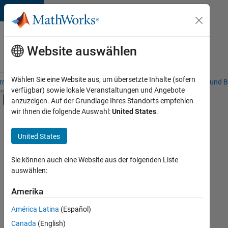
Weiter zum Inhalt
Karriere
bei
Website auswählen
MathWorks
Wählen Sie eine Website aus, um übersetzte Inhalte (sofern
riere – Übersicht
Stellensuche
Niederlassungen
Studierende und B
verfügbar) sowie lokale Veranstaltungen und Angebote
Umschaltung für Off-Canvas-Navigation
anzuzeigen. Auf der Grundlage Ihres Standorts empfehlen
Hauptinhalt
wir Ihnen die folgende Auswahl:
United States
.
FILTER:
Commercial Sales
United States
+
3
Marketing Communications
Finance and Operations
Sie können auch eine Website aus der folgenden Liste
auswählen:
Human Resources
Amerika
Derzeit
gibt
América Latina
(Español)
es
keine
Canada
(English)