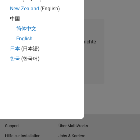
New Zealand
(English)
中国
alent Network beitreten
简体中文
English
Sie personalisierte Stellenangebote, Berichte
日本
(日本語)
und Unternehmensneuigkeiten.
한국
(한국어)
Melden Sie sich noch heute an
Support
Über MathWorks
Hilfe zur Installation
Jobs & Karriere