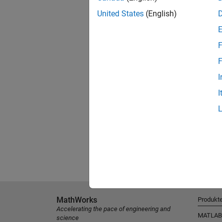
United States
(English)
F
F
I
I
MathWorks
Produkt
Accelerating the pace of engineering and
MATLAB
science