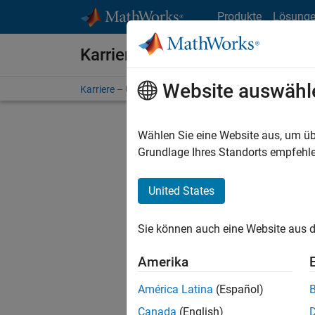
Weiter zum Inhalt
Produkte
Lösung
Karriere bei MathWorks
Website auswähl
Karriere – Übersicht
Stellensuche
Niederlassunge
Wählen Sie eine Website aus, um üb
FILTER:
Grundlage Ihres Standorts empfehle
United States
Derzeit
Sie könn
Sie können auch eine Website aus d
Stellen f
Aktualis
Amerika
Es wurde
América Latina
(Español)
Region a
Canada
(English)