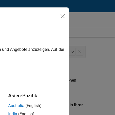
unt
en und Angebote anzuzeigen. Auf der
ducation Sales
+
3
n entsprechen.
eigen
. Wenn Sie noch immer keine offenen
 Mitglied unseres
Talent-Netzwerks
, um
Asien-Pazifik
en Standort, um alle Stellenangebote in Ihrer
Australia
(English)
India
(English)