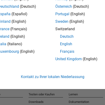
Deutschland
(Deutsch)
Österreich
(Deutsch)
España
(Español)
Portugal
(English)
T
inland
(English)
Sweden
(English)
rance
(Français)
Switzerland
Erhalten 
reland
(English)
Deutsch
talia
(Italiano)
English
Luxembourg
(English)
Français
United Kingdom
(English)
Kontakt zu Ihrer lokalen Niederlassung
e
Testen oder Kaufen
Lernen
Downloads
Dokumentation