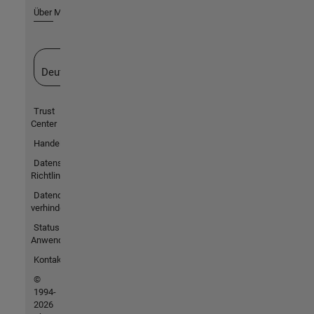
Über MathWorks
Website auswählen
Deutschland
Trust
Center
Handelsmarken
Datenschutz-
Richtlinien
Datendiebstahl
verhindern
Status von
Anwendungen
Kontakt
©
1994-
2026