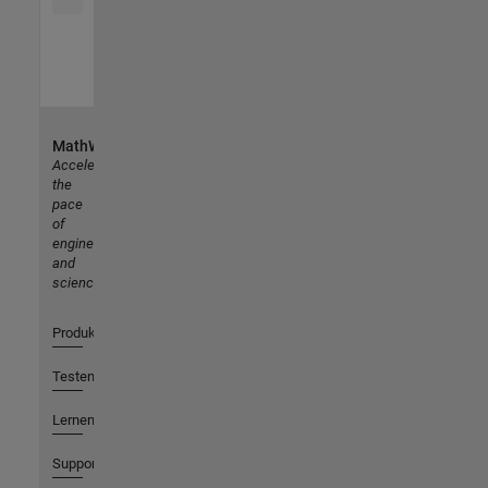
MathWorks
Accelerating
the
pace
of
engineering
and
science
Produkte
Testen oder Kaufen
Lernen
Support