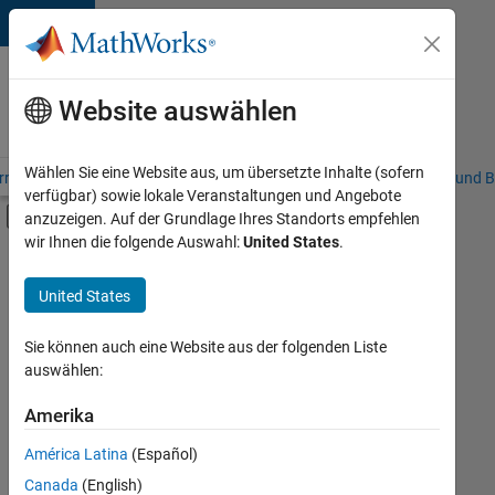
Weiter zum Inhalt
Karriere
bei
Website auswählen
MathWorks
Wählen Sie eine Website aus, um übersetzte Inhalte (sofern
riere – Übersicht
Stellensuche
Niederlassungen
Studierende und B
verfügbar) sowie lokale Veranstaltungen und Angebote
Umschaltung für Off-Canvas-Navigation
anzuzeigen. Auf der Grundlage Ihres Standorts empfehlen
Hauptinhalt
wir Ihnen die folgende Auswahl:
United States
.
FILTER:
Information Technology
United States
+
7
Commercial Sales
Customer Support
Sie können auch eine Website aus der folgenden Liste
auswählen:
Education Sales
Marketing Communications
Amerika
Derzeit
gibt
Marketing Services
América Latina
(Español)
es
Finance and Operations
keine
Canada
(English)