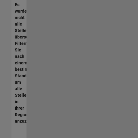
Es
wurden
nicht
alle
Stellen
übersetzt.
Filtern
Sie
nach
einem
bestimmten
Standort,
um
alle
Stellenangebote
in
Ihrer
Region
anzuzeigen.