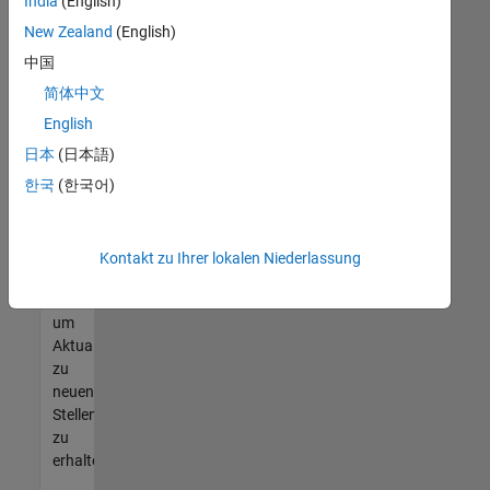
offenen
India
(English)
Stellen
New Zealand
(English)
finden
中国
können,
die
简体中文
Ihren
English
Qualifikationen
日本
(日本語)
entsprechen,
werden
한국
(한국어)
Sie
Mitglied
unseres
Kontakt zu Ihrer lokalen Niederlassung
Talent-
Netzwerks
,
um
Aktualisierungen
zu
neuen
Stellenangeboten
zu
erhalten.