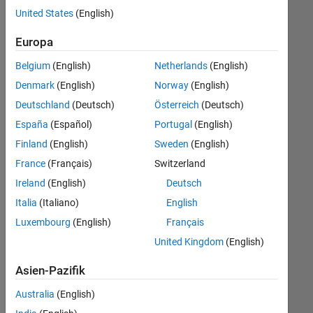
offenen
Human Resources
United States
(English)
Stellen,
die
Europa
Ihren
Suchkriterien
Belgium
(English)
Netherlands
(English)
entsprechen.
Denmark
(English)
Norway
(English)
Sie
Deutschland
(Deutsch)
Österreich
(Deutsch)
können
die
España
(Español)
Portugal
(English)
Suchkriterien
Finland
(English)
Sweden
(English)
weiter
France
(Français)
Switzerland
fassen
oder
Ireland
(English)
Deutsch
alle
Italia
(Italiano)
English
Stellenangebote
Luxembourg
(English)
Français
anzeigen
.
Wenn
United Kingdom
(English)
Sie
Asien-Pazifik
noch
immer
Australia
(English)
keine