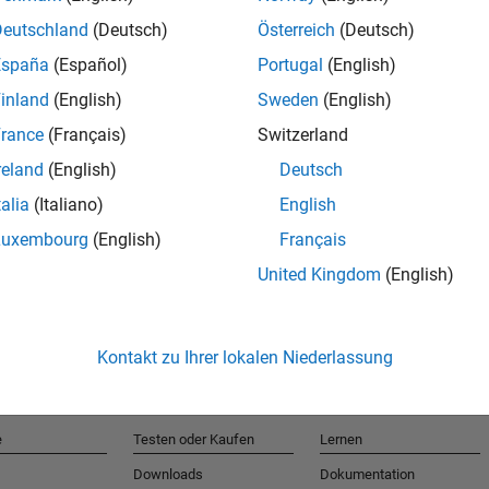
Deutschland
(Deutsch)
Österreich
(Deutsch)
España
(Español)
Portugal
(English)
T
inland
(English)
Sweden
(English)
rance
(Français)
Switzerland
Erhalten 
reland
(English)
Deutsch
talia
(Italiano)
English
Luxembourg
(English)
Français
United Kingdom
(English)
Kontakt zu Ihrer lokalen Niederlassung
e
Testen oder Kaufen
Lernen
Downloads
Dokumentation