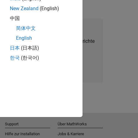
New Zealand
(English)
中国
alent Network beitreten
简体中文
English
Sie personalisierte Stellenangebote, Berichte
日本
(日本語)
und Unternehmensneuigkeiten.
한국
(한국어)
Melden Sie sich noch heute an
Support
Über MathWorks
Hilfe zur Installation
Jobs & Karriere