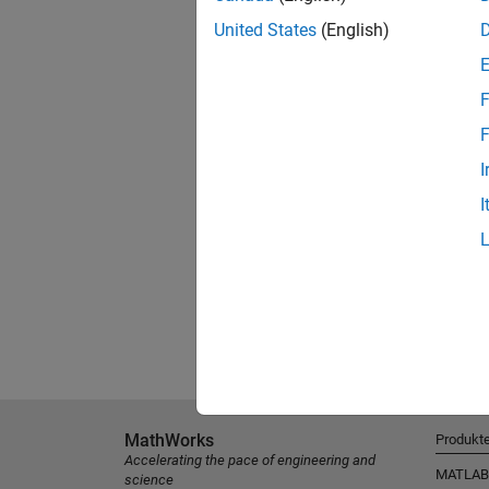
United States
(English)
F
F
I
I
MathWorks
Produkt
Accelerating the pace of engineering and
MATLAB
science