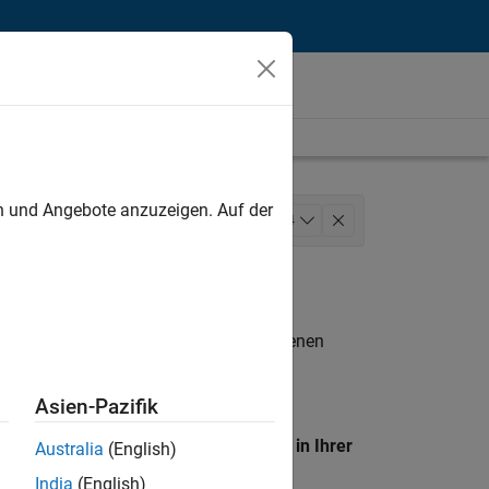
unt
en und Angebote anzuzeigen. Auf der
perations
+
4
Finance and Operations
n entsprechen.
eigen
. Wenn Sie noch immer keine offenen
 Mitglied unseres
Talent-Netzwerks
, um
Asien-Pazifik
en Standort, um alle Stellenangebote in Ihrer
Australia
(English)
India
(English)