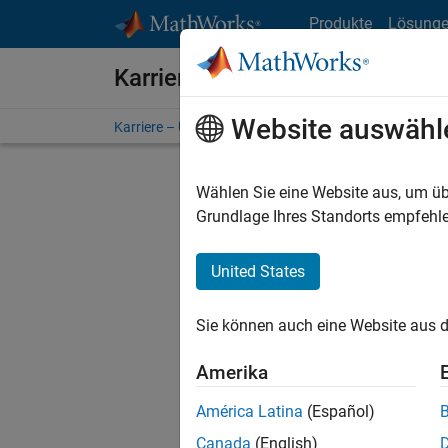
Weiter zum Inhalt
Produkte
Lösung
Karriere bei MathWorks
Website auswähl
Karriere – Übersicht
Stellensuche
Niederlassunge
Wählen Sie eine Website aus, um üb
FILTER:
Grundlage Ihres Standorts empfehle
United States
Derzeit
Sie könn
Sie können auch eine Website aus d
Stellen f
Aktualis
Amerika
Es wurde
América Latina
(Español)
Region a
Canada
(English)