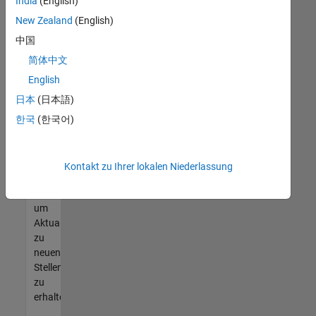
offenen
India
(English)
Stellen
New Zealand
(English)
finden
中国
können,
die
简体中文
Ihren
English
Qualifikationen
日本
(日本語)
entsprechen,
werden
한국
(한국어)
Sie
Mitglied
unseres
Kontakt zu Ihrer lokalen Niederlassung
Talent-
Netzwerks
,
um
Aktualisierungen
zu
neuen
Stellenangeboten
zu
erhalten.