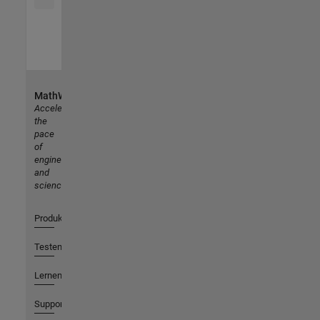
MathWorks
Accelerating
the
pace
of
engineering
and
science
Produkte
Testen oder Kaufen
Lernen
Support