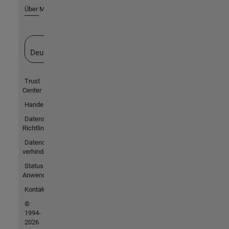
Über MathWorks
Website auswählen
Deutschland
Trust
Center
Handelsmarken
Datenschutz-
Richtlinien
Datendiebstahl
verhindern
Status von
Anwendungen
Kontakt
©
1994-
2026