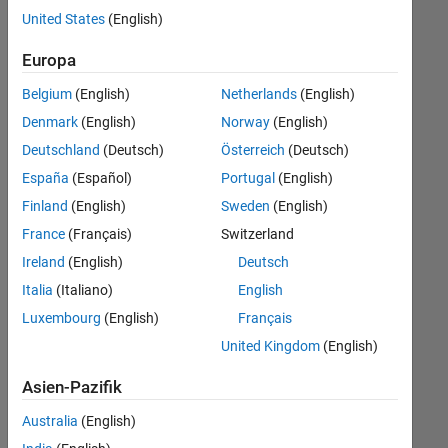
offenen
United States
(English)
Stellen,
die
Europa
Ihren
Suchkriterien
Belgium
(English)
Netherlands
(English)
entsprechen.
Denmark
(English)
Norway
(English)
Sie
Deutschland
(Deutsch)
Österreich
(Deutsch)
können
die
España
(Español)
Portugal
(English)
Suchkriterien
Finland
(English)
Sweden
(English)
weiter
France
(Français)
Switzerland
fassen
oder
Ireland
(English)
Deutsch
alle
Italia
(Italiano)
English
Stellenangebote
Luxembourg
(English)
Français
anzeigen
.
Wenn
United Kingdom
(English)
Sie
Asien-Pazifik
noch
immer
Australia
(English)
keine