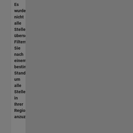
Es
wurden
nicht
alle
Stellen
übersetzt.
Filtern
Sie
nach
einem
bestimmten
Standort,
um
alle
Stellenangebote
in
Ihrer
Region
anzuzeigen.