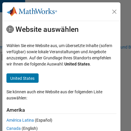
Weiter zum Inhalt
Karriere
bei
Website auswählen
MathWorks
Wählen Sie eine Website aus, um übersetzte Inhalte (sofern
riere – Übersicht
Stellensuche
Niederlassungen
Studierende und B
verfügbar) sowie lokale Veranstaltungen und Angebote
Umschaltung für Off-Canvas-Navigation
anzuzeigen. Auf der Grundlage Ihres Standorts empfehlen
Hauptinhalt
wir Ihnen die folgende Auswahl:
United States
.
FILTER:
Information Technology
United States
+
6
Commercial Sales
Customer Support
Sie können auch eine Website aus der folgenden Liste
auswählen:
Sales Operations
Marketing Communications
Amerika
Derzeit
gibt
Marketing Services
América Latina
(Español)
es
Human Resources
keine
Canada
(English)