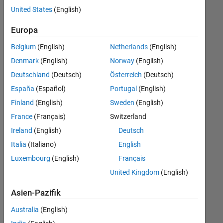
offenen
United States
(English)
Stellen,
die
Europa
Ihren
Suchkriterien
Belgium
(English)
Netherlands
(English)
entsprechen.
Denmark
(English)
Norway
(English)
Sie
Deutschland
(Deutsch)
Österreich
(Deutsch)
können
die
España
(Español)
Portugal
(English)
Suchkriterien
Finland
(English)
Sweden
(English)
weiter
France
(Français)
Switzerland
fassen
oder
Ireland
(English)
Deutsch
alle
Italia
(Italiano)
English
Stellenangebote
Luxembourg
(English)
Français
anzeigen
.
Wenn
United Kingdom
(English)
Sie
Asien-Pazifik
noch
immer
Australia
(English)
keine