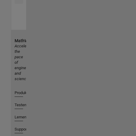
MathWorks
Accelerating
the
pace
of
engineering
and
science
Produkte
Testen oder Kaufen
Lernen
Support