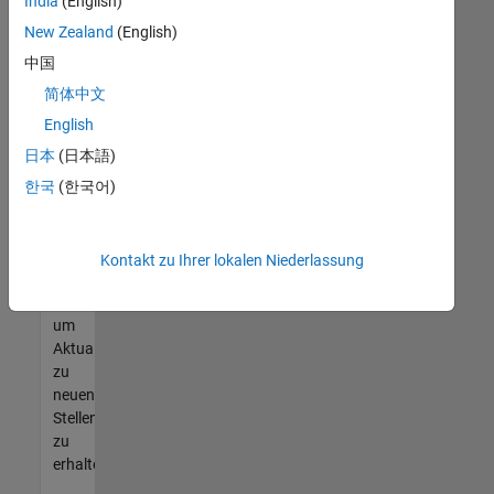
offenen
India
(English)
Stellen
New Zealand
(English)
finden
中国
können,
die
简体中文
Ihren
English
Qualifikationen
日本
(日本語)
entsprechen,
werden
한국
(한국어)
Sie
Mitglied
unseres
Kontakt zu Ihrer lokalen Niederlassung
Talent-
Netzwerks
,
um
Aktualisierungen
zu
neuen
Stellenangeboten
zu
erhalten.