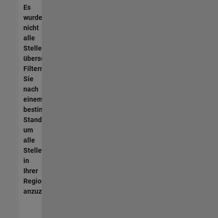
Es
wurden
nicht
alle
Stellen
übersetzt.
Filtern
Sie
nach
einem
bestimmten
Standort,
um
alle
Stellenangebote
in
Ihrer
Region
anzuzeigen.