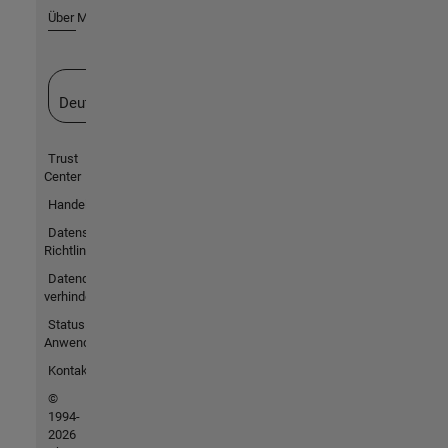
Über MathWorks
Website auswählen
Deutschland
Trust
Center
Handelsmarken
Datenschutz-
Richtlinien
Datendiebstahl
verhindern
Status von
Anwendungen
Kontakt
©
1994-
2026