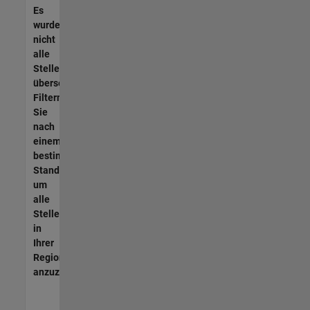
Es
wurden
nicht
alle
Stellen
übersetzt.
Filtern
Sie
nach
einem
bestimmten
Standort,
um
alle
Stellenangebote
in
Ihrer
Region
anzuzeigen.