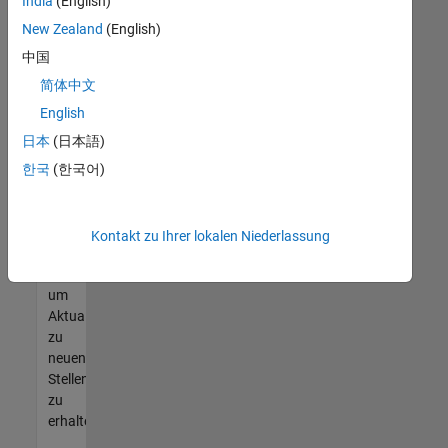
offenen
India
(English)
Stellen
New Zealand
(English)
finden
中国
können,
die
简体中文
Ihren
English
Qualifikationen
日本
(日本語)
entsprechen,
werden
한국
(한국어)
Sie
Mitglied
unseres
Kontakt zu Ihrer lokalen Niederlassung
Talent-
Netzwerks
,
um
Aktualisierungen
zu
neuen
Stellenangeboten
zu
erhalten.