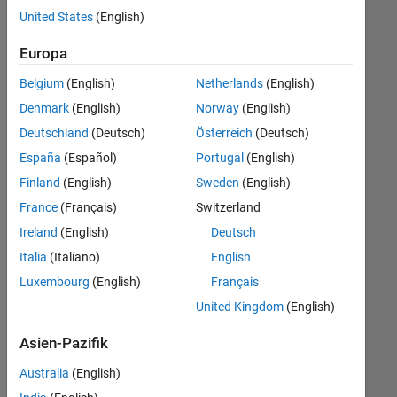
offenen
United States
(English)
Stellen,
die
Europa
Ihren
Suchkriterien
Belgium
(English)
Netherlands
(English)
entsprechen.
Denmark
(English)
Norway
(English)
Sie
Deutschland
(Deutsch)
Österreich
(Deutsch)
können
die
España
(Español)
Portugal
(English)
Suchkriterien
Finland
(English)
Sweden
(English)
weiter
France
(Français)
Switzerland
fassen
oder
Ireland
(English)
Deutsch
alle
Italia
(Italiano)
English
Stellenangebote
Luxembourg
(English)
Français
anzeigen
.
Wenn
United Kingdom
(English)
Sie
Asien-Pazifik
noch
immer
Australia
(English)
keine