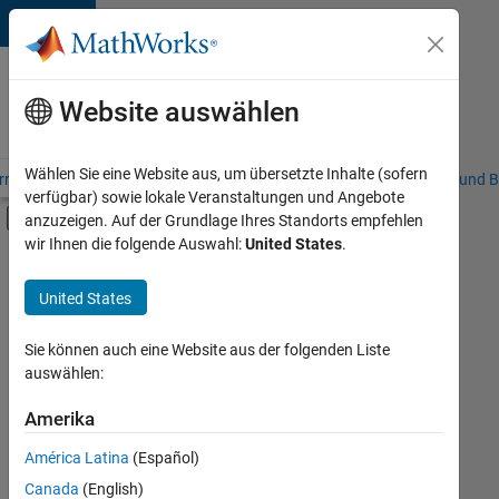
Weiter zum Inhalt
Karriere
bei
Website auswählen
MathWorks
Wählen Sie eine Website aus, um übersetzte Inhalte (sofern
riere – Übersicht
Stellensuche
Niederlassungen
Studierende und B
verfügbar) sowie lokale Veranstaltungen und Angebote
Umschaltung für Off-Canvas-Navigation
anzuzeigen. Auf der Grundlage Ihres Standorts empfehlen
Hauptinhalt
wir Ihnen die folgende Auswahl:
United States
.
FILTER:
Commercial Sales
United States
+
4
Education Sales
Finance and Operations
Sie können auch eine Website aus der folgenden Liste
auswählen:
Human Resources
Büro- und Verwaltungsdienste
Amerika
Derzeit
gibt
América Latina
(Español)
es
keine
Canada
(English)