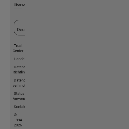
Über MathWorks
Website auswählen
Deutschland
Trust
Center
Handelsmarken
Datenschutz-
Richtlinien
Datendiebstahl
verhindern
Status von
Anwendungen
Kontakt
©
1994-
2026