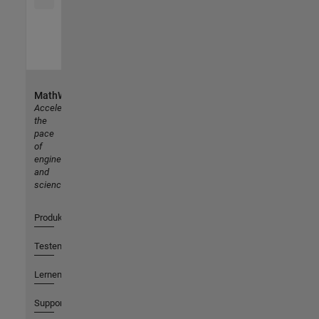
MathWorks
Accelerating
the
pace
of
engineering
and
science
Produkte
Testen oder Kaufen
Lernen
Support