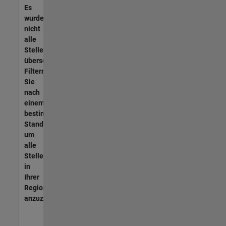
Es
wurden
nicht
alle
Stellen
übersetzt.
Filtern
Sie
nach
einem
bestimmten
Standort,
um
alle
Stellenangebote
in
Ihrer
Region
anzuzeigen.