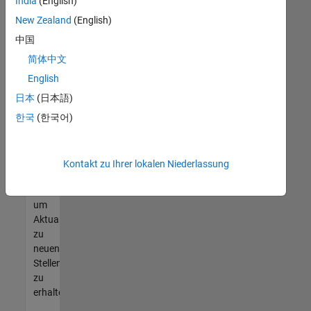
offenen
India
(English)
Stellen
New Zealand
(English)
finden
中国
können,
die
简体中文
Ihren
English
Qualifikationen
日本
(日本語)
entsprechen,
werden
한국
(한국어)
Sie
Mitglied
unseres
Kontakt zu Ihrer lokalen Niederlassung
Talent-
Netzwerks
,
um
Aktualisierungen
zu
neuen
Stellenangeboten
zu
erhalten.