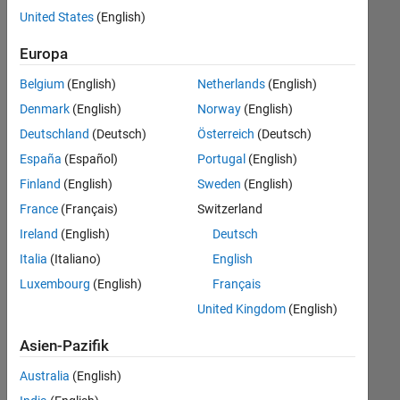
offenen
United States
(English)
Stellen,
die
Europa
Ihren
Suchkriterien
Belgium
(English)
Netherlands
(English)
entsprechen.
Denmark
(English)
Norway
(English)
Sie
Deutschland
(Deutsch)
Österreich
(Deutsch)
können
die
España
(Español)
Portugal
(English)
Suchkriterien
Finland
(English)
Sweden
(English)
weiter
France
(Français)
Switzerland
fassen
oder
Ireland
(English)
Deutsch
alle
Italia
(Italiano)
English
Stellenangebote
Luxembourg
(English)
Français
anzeigen
.
Wenn
United Kingdom
(English)
Sie
Asien-Pazifik
noch
immer
Australia
(English)
keine