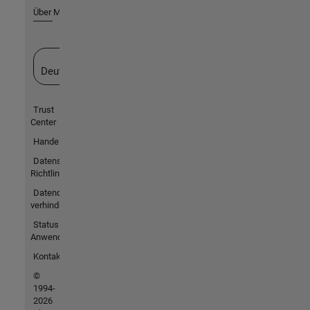
Über MathWorks
Website auswählen
Deutschland
Trust
Center
Handelsmarken
Datenschutz-
Richtlinien
Datendiebstahl
verhindern
Status von
Anwendungen
Kontakt
©
1994-
2026