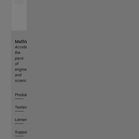
MathWorks
Accelerating
the
pace
of
engineering
and
science
Produkte
Testen oder Kaufen
Lernen
Support