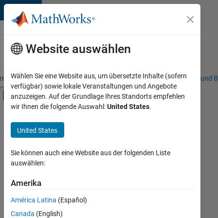
Weiter zum Inhalt
Karriere
bei
Website auswählen
MathWorks
Wählen Sie eine Website aus, um übersetzte Inhalte (sofern
riere – Übersicht
Stellensuche
Niederlassungen
Studierende und B
verfügbar) sowie lokale Veranstaltungen und Angebote
Umschaltung für Off-Canvas-Navigation
anzuzeigen. Auf der Grundlage Ihres Standorts empfehlen
Hauptinhalt
wir Ihnen die folgende Auswahl:
United States
.
FILTER:
Marketing Communications
United States
+
3
Finance and Operations
Human Resources
Sie können auch eine Website aus der folgenden Liste
auswählen:
Legal
Amerika
Derzeit
gibt
América Latina
(Español)
es
keine
Canada
(English)