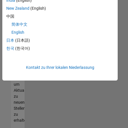
offenen
India
(English)
Stellen
New Zealand
(English)
finden
中国
können,
die
简体中文
Ihren
English
Qualifikationen
日本
(日本語)
entsprechen,
werden
한국
(한국어)
Sie
Mitglied
unseres
Kontakt zu Ihrer lokalen Niederlassung
Talent-
Netzwerks
,
um
Aktualisierungen
zu
neuen
Stellenangeboten
zu
erhalten.