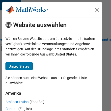
Weiter zum Inhalt
Karriere
bei
Website auswählen
MathWorks
Wählen Sie eine Website aus, um übersetzte Inhalte (sofern
riere – Übersicht
Stellensuche
Niederlassungen
Studierende und B
verfügbar) sowie lokale Veranstaltungen und Angebote
Umschaltung für Off-Canvas-Navigation
anzuzeigen. Auf der Grundlage Ihres Standorts empfehlen
Hauptinhalt
wir Ihnen die folgende Auswahl:
United States
.
FILTER:
Sales Operations
United States
+
2
Marketing Services
Finance and Operations
Sie können auch eine Website aus der folgenden Liste
auswählen:
Amerika
Derzeit
gibt
América Latina
(Español)
es
keine
Canada
(English)