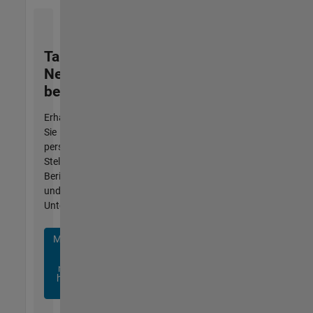
Talent
Network
beitreten
Erhalten
Sie
personalisierte
Stellenangebote,
Berichte
und
Unternehmensneuigkeiten.
Melden
Sie
sich
noch
heute
an