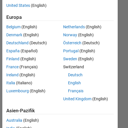
offenen
United States
(English)
Stellen,
die
Europa
Ihren
Suchkriterien
Belgium
(English)
Netherlands
(English)
entsprechen.
Denmark
(English)
Norway
(English)
Sie
Deutschland
(Deutsch)
Österreich
(Deutsch)
können
die
España
(Español)
Portugal
(English)
Suchkriterien
Finland
(English)
Sweden
(English)
weiter
France
(Français)
Switzerland
fassen
oder
Ireland
(English)
Deutsch
alle
Italia
(Italiano)
English
Stellenangebote
Luxembourg
(English)
Français
anzeigen
.
Wenn
United Kingdom
(English)
Sie
Asien-Pazifik
noch
immer
Australia
(English)
keine