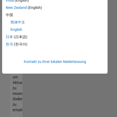
offenen
India
(English)
Stellen
New Zealand
(English)
finden
中国
können,
die
简体中文
Ihren
English
Qualifikationen
日本
(日本語)
entsprechen,
werden
한국
(한국어)
Sie
Mitglied
unseres
Kontakt zu Ihrer lokalen Niederlassung
Talent-
Netzwerks
,
um
Aktualisierungen
zu
neuen
Stellenangeboten
zu
erhalten.