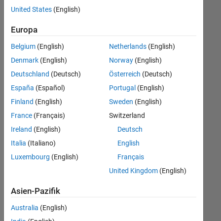
offenen
United States
(English)
Stellen,
die
Europa
Ihren
Suchkriterien
Belgium
(English)
Netherlands
(English)
entsprechen.
Denmark
(English)
Norway
(English)
Sie
Deutschland
(Deutsch)
Österreich
(Deutsch)
können
die
España
(Español)
Portugal
(English)
Suchkriterien
Finland
(English)
Sweden
(English)
weiter
France
(Français)
Switzerland
fassen
oder
Ireland
(English)
Deutsch
alle
Italia
(Italiano)
English
Stellenangebote
Luxembourg
(English)
Français
anzeigen
.
Wenn
United Kingdom
(English)
Sie
Asien-Pazifik
noch
immer
Australia
(English)
keine