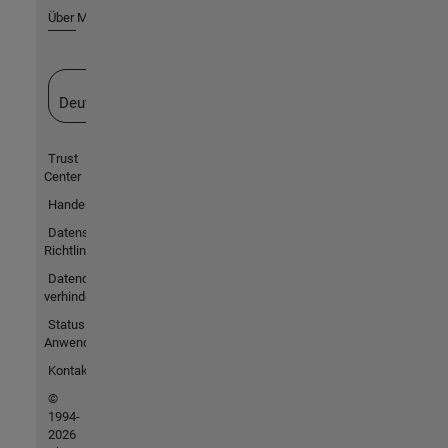
Über MathWorks
Website auswählen
Deutschland
Trust
Center
Handelsmarken
Datenschutz-
Richtlinien
Datendiebstahl
verhindern
Status von
Anwendungen
Kontakt
©
1994-
2026