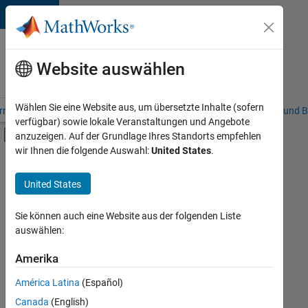
Weiter zum Inhalt
Karriere
bei
Website auswählen
MathWorks
Wählen Sie eine Website aus, um übersetzte Inhalte (sofern
riere – Übersicht
Stellensuche
Niederlassungen
Studierende und B
verfügbar) sowie lokale Veranstaltungen und Angebote
Umschaltung für Off-Canvas-Navigation
anzuzeigen. Auf der Grundlage Ihres Standorts empfehlen
Hauptinhalt
wir Ihnen die folgende Auswahl:
United States
.
FILTER:
Information Technology
United States
+
3
Commercial Sales
Business Model Team
Sie können auch eine Website aus der folgenden Liste
auswählen:
Büro- und Verwaltungsdienste
Amerika
Derzeit
gibt
América Latina
(Español)
es
keine
Canada
(English)