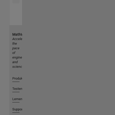
MathWorks
Accelerating
the
pace
of
engineering
and
science
Produkte
Testen oder Kaufen
Lernen
Support