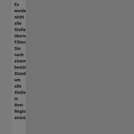
Es
wurden
nicht
alle
Stellen
übersetzt.
Filtern
Sie
nach
einem
bestimmten
Standort,
um
alle
Stellenangebote
in
Ihrer
Region
anzuzeigen.