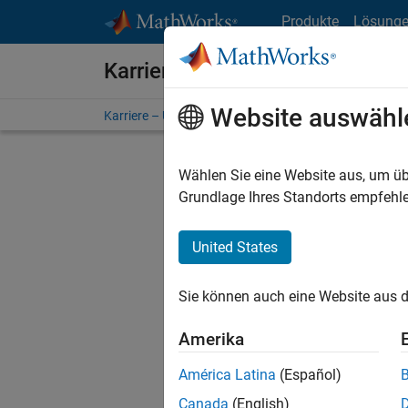
Weiter zum Inhalt
Produkte
Lösung
Karriere bei MathWorks
Website auswähl
Karriere – Übersicht
Stellensuche
Niederlassunge
Wählen Sie eine Website aus, um üb
Grundlage Ihres Standorts empfehle
United States
Derzeit
Sie könn
Sie können auch eine Website aus d
Stellen f
Aktualis
Amerika
Es wurde
América Latina
(Español)
Region a
Canada
(English)