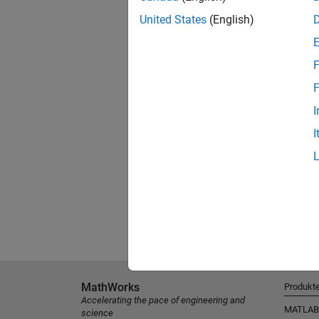
United States
(English)
F
F
I
I
MathWorks
Produkt
Accelerating the pace of engineering and
MATLAB
science