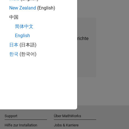
New Zealand
(English)
中国
alent Network beitreten
简体中文
English
Sie personalisierte Stellenangebote, Berichte
日本
(日本語)
und Unternehmensneuigkeiten.
한국
(한국어)
Melden Sie sich noch heute an
Support
Über MathWorks
Hilfe zur Installation
Jobs & Karriere