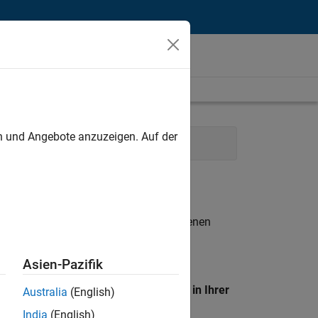
unt
en und Angebote anzuzeigen. Auf der
n entsprechen.
eigen
. Wenn Sie noch immer keine offenen
 Mitglied unseres
Talent-Netzwerks
, um
Asien-Pazifik
en Standort, um alle Stellenangebote in Ihrer
Australia
(English)
India
(English)