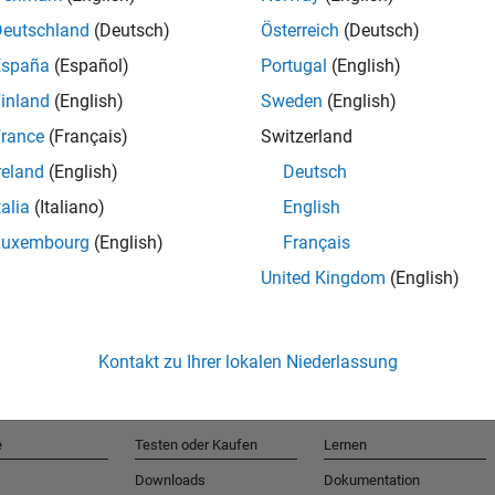
Deutschland
(Deutsch)
Österreich
(Deutsch)
España
(Español)
Portugal
(English)
T
inland
(English)
Sweden
(English)
rance
(Français)
Switzerland
Erhalten 
reland
(English)
Deutsch
talia
(Italiano)
English
Luxembourg
(English)
Français
United Kingdom
(English)
Kontakt zu Ihrer lokalen Niederlassung
e
Testen oder Kaufen
Lernen
Downloads
Dokumentation