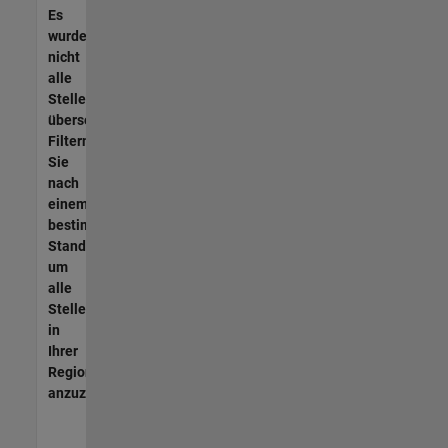
Es
wurden
nicht
alle
Stellen
übersetzt.
Filtern
Sie
nach
einem
bestimmten
Standort,
um
alle
Stellenangebote
in
Ihrer
Region
anzuzeigen.