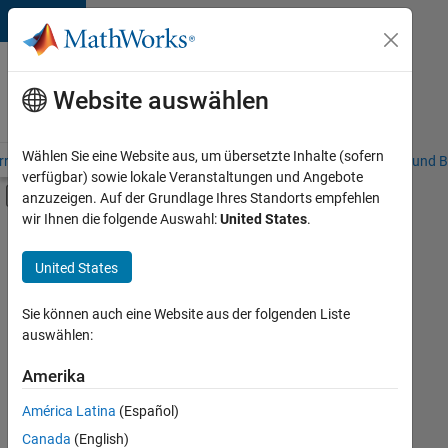
Weiter zum Inhalt
Karriere
bei
Website auswählen
MathWorks
Wählen Sie eine Website aus, um übersetzte Inhalte (sofern
riere – Übersicht
Stellensuche
Niederlassungen
Studierende und B
verfügbar) sowie lokale Veranstaltungen und Angebote
Umschaltung für Off-Canvas-Navigation
anzuzeigen. Auf der Grundlage Ihres Standorts empfehlen
Hauptinhalt
wir Ihnen die folgende Auswahl:
United States
.
FILTER:
Information Technology
United States
+
2
Education Sales
Marketing Services
Sie können auch eine Website aus der folgenden Liste
auswählen:
Amerika
Derzeit
gibt
América Latina
(Español)
es
keine
Canada
(English)