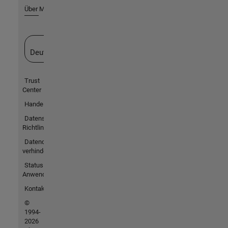
Über MathWorks
Website auswählen
Deutschland
Trust
Center
Handelsmarken
Datenschutz-
Richtlinien
Datendiebstahl
verhindern
Status von
Anwendungen
Kontakt
©
1994-
2026