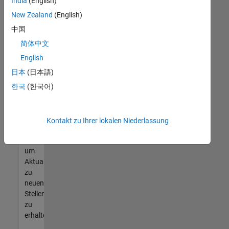
offenen
India
(English)
Stellen
New Zealand
(English)
finden
中国
können,
die
简体中文
Ihren
English
Qualifikationen
日本
(日本語)
entsprechen,
werden
한국
(한국어)
Sie
Mitglied
unseres
Kontakt zu Ihrer lokalen Niederlassung
Talent-
Netzwerks
,
um
Aktualisierungen
zu
neuen
Stellenangeboten
zu
erhalten.