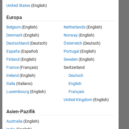
offenen
United States
(English)
Stellen,
die
Europa
Ihren
Suchkriterien
Belgium
(English)
Netherlands
(English)
entsprechen.
Denmark
(English)
Norway
(English)
Sie
Deutschland
(Deutsch)
Österreich
(Deutsch)
können
die
España
(Español)
Portugal
(English)
Suchkriterien
Finland
(English)
Sweden
(English)
weiter
France
(Français)
Switzerland
fassen
oder
Ireland
(English)
Deutsch
alle
Italia
(Italiano)
English
Stellenangebote
Luxembourg
(English)
Français
anzeigen
.
Wenn
United Kingdom
(English)
Sie
Asien-Pazifik
noch
immer
Australia
(English)
keine