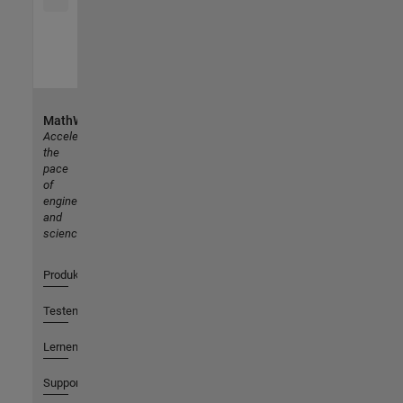
MathWorks
Accelerating
the
pace
of
engineering
and
science
Produkte
Testen oder Kaufen
Lernen
Support