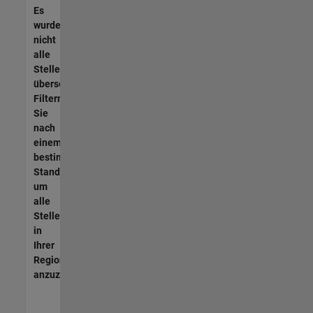
Es
wurden
nicht
alle
Stellen
übersetzt.
Filtern
Sie
nach
einem
bestimmten
Standort,
um
alle
Stellenangebote
in
Ihrer
Region
anzuzeigen.