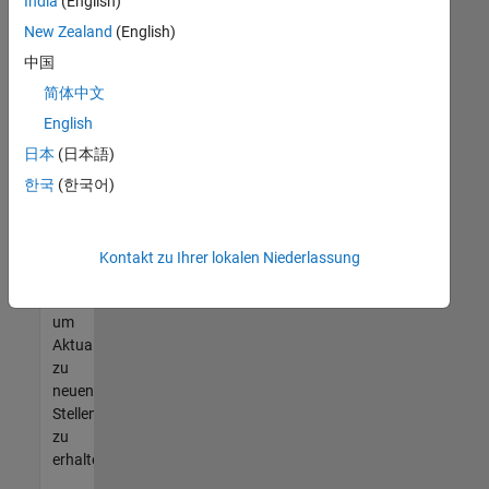
offenen
India
(English)
Stellen
New Zealand
(English)
finden
中国
können,
die
简体中文
Ihren
English
Qualifikationen
日本
(日本語)
entsprechen,
werden
한국
(한국어)
Sie
Mitglied
unseres
Kontakt zu Ihrer lokalen Niederlassung
Talent-
Netzwerks
,
um
Aktualisierungen
zu
neuen
Stellenangeboten
zu
erhalten.