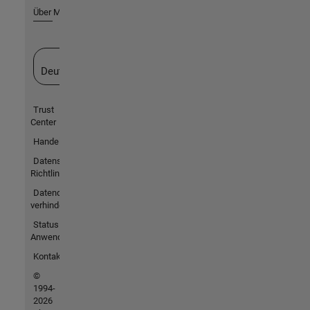
Über MathWorks
Website auswählen
Deutschland
Trust
Center
Handelsmarken
Datenschutz-
Richtlinien
Datendiebstahl
verhindern
Status von
Anwendungen
Kontakt
©
1994-
2026