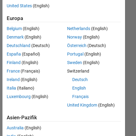
offenen
United States
(English)
Stellen,
die
Europa
Ihren
Suchkriterien
Belgium
(English)
Netherlands
(English)
entsprechen.
Denmark
(English)
Norway
(English)
Sie
Deutschland
(Deutsch)
Österreich
(Deutsch)
können
die
España
(Español)
Portugal
(English)
Suchkriterien
Finland
(English)
Sweden
(English)
weiter
France
(Français)
Switzerland
fassen
oder
Ireland
(English)
Deutsch
alle
Italia
(Italiano)
English
Stellenangebote
Luxembourg
(English)
Français
anzeigen
.
Wenn
United Kingdom
(English)
Sie
Asien-Pazifik
noch
immer
Australia
(English)
keine