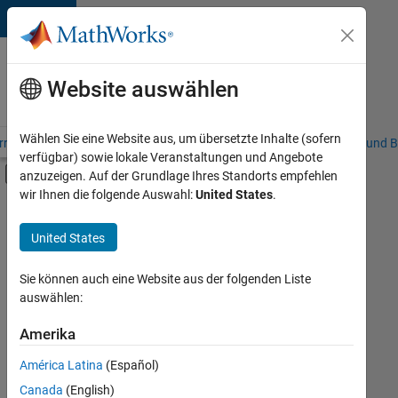
Weiter zum Inhalt
Karriere
bei
Website auswählen
MathWorks
Wählen Sie eine Website aus, um übersetzte Inhalte (sofern
riere – Übersicht
Stellensuche
Niederlassungen
Studierende und B
verfügbar) sowie lokale Veranstaltungen und Angebote
Umschaltung für Off-Canvas-Navigation
anzuzeigen. Auf der Grundlage Ihres Standorts empfehlen
Hauptinhalt
wir Ihnen die folgende Auswahl:
United States
.
FILTER:
Customer Support
United States
+
3
Sales Operations
Business Model Team
Sie können auch eine Website aus der folgenden Liste
auswählen:
Legal
Amerika
Derzeit
gibt
América Latina
(Español)
es
keine
Canada
(English)