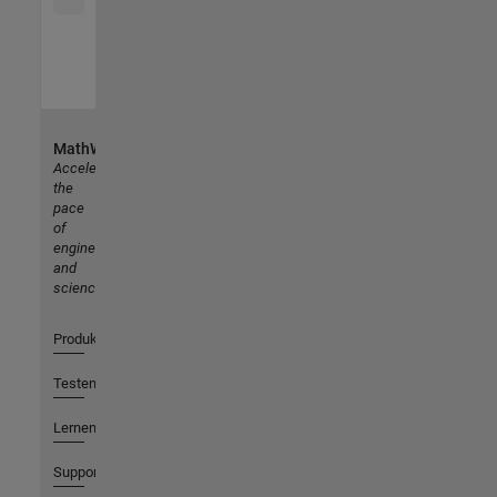
MathWorks
Accelerating
the
pace
of
engineering
and
science
Produkte
Testen oder Kaufen
Lernen
Support