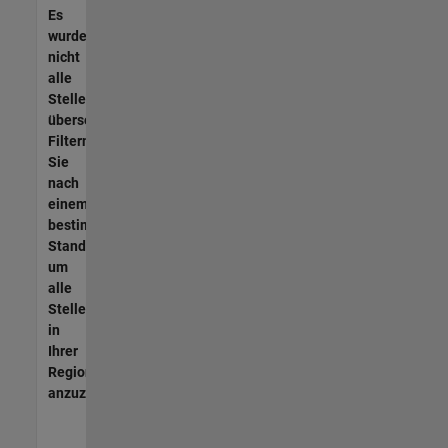
Es
wurden
nicht
alle
Stellen
übersetzt.
Filtern
Sie
nach
einem
bestimmten
Standort,
um
alle
Stellenangebote
in
Ihrer
Region
anzuzeigen.