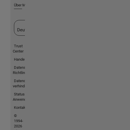
Über MathWorks
Website auswählen
Deutschland
Trust
Center
Handelsmarken
Datenschutz-
Richtlinien
Datendiebstahl
verhindern
Status von
Anwendungen
Kontakt
©
1994-
2026