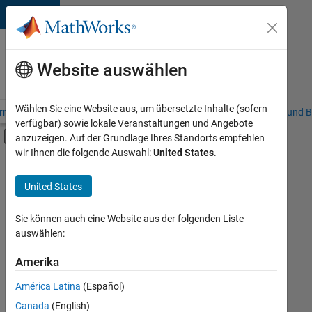
Weiter zum Inhalt
Karriere
bei
Website auswählen
MathWorks
Wählen Sie eine Website aus, um übersetzte Inhalte (sofern
riere – Übersicht
Stellensuche
Niederlassungen
Studierende und B
verfügbar) sowie lokale Veranstaltungen und Angebote
Umschaltung für Off-Canvas-Navigation
anzuzeigen. Auf der Grundlage Ihres Standorts empfehlen
Hauptinhalt
wir Ihnen die folgende Auswahl:
United States
.
FILTER:
Commercial Sales
United States
+
3
Customer Support
Business Model Team
Sie können auch eine Website aus der folgenden Liste
auswählen:
Legal
Amerika
Derzeit
gibt
América Latina
(Español)
es
keine
Canada
(English)