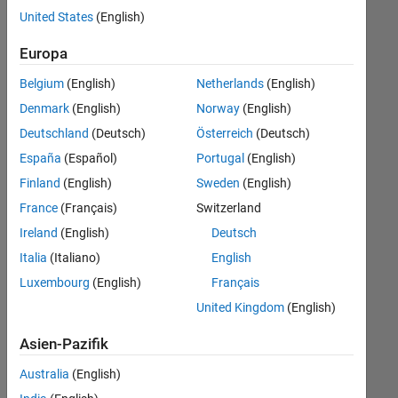
offenen
United States
(English)
Stellen,
die
Europa
Ihren
Suchkriterien
Belgium
(English)
Netherlands
(English)
entsprechen.
Denmark
(English)
Norway
(English)
Sie
Deutschland
(Deutsch)
Österreich
(Deutsch)
können
die
España
(Español)
Portugal
(English)
Suchkriterien
Finland
(English)
Sweden
(English)
weiter
France
(Français)
Switzerland
fassen
oder
Ireland
(English)
Deutsch
alle
Italia
(Italiano)
English
Stellenangebote
Luxembourg
(English)
Français
anzeigen
.
Wenn
United Kingdom
(English)
Sie
Asien-Pazifik
noch
immer
Australia
(English)
keine