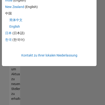
offenen
India
(English)
Stellen
New Zealand
(English)
finden
中国
können,
die
简体中文
Ihren
English
Qualifikationen
日本
(日本語)
entsprechen,
werden
한국
(한국어)
Sie
Mitglied
unseres
Kontakt zu Ihrer lokalen Niederlassung
Talent-
Netzwerks
,
um
Aktualisierungen
zu
neuen
Stellenangeboten
zu
erhalten.