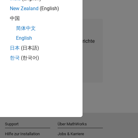
New Zealand
(English)
中国
alent Network beitreten
简体中文
English
Sie personalisierte Stellenangebote, Berichte
日本
(日本語)
und Unternehmensneuigkeiten.
한국
(한국어)
Melden Sie sich noch heute an
Support
Über MathWorks
Hilfe zur Installation
Jobs & Karriere