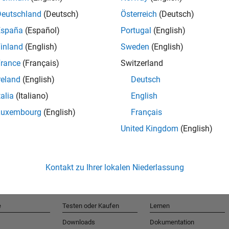
Deutschland
(Deutsch)
Österreich
(Deutsch)
España
(Español)
Portugal
(English)
T
inland
(English)
Sweden
(English)
rance
(Français)
Switzerland
Erhalten 
reland
(English)
Deutsch
talia
(Italiano)
English
Luxembourg
(English)
Français
United Kingdom
(English)
Kontakt zu Ihrer lokalen Niederlassung
e
Testen oder Kaufen
Lernen
Downloads
Dokumentation