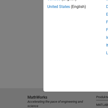
United States
(English)
F
F
I
I
MathWorks
Produkt
Accelerating the pace of engineering and
MATLAB
science