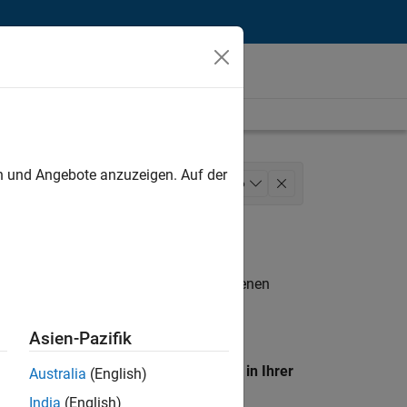
unt
en und Angebote anzuzeigen. Auf der
les
Sales Operations
+
6
Finance and Operations
n entsprechen.
eigen
. Wenn Sie noch immer keine offenen
 Mitglied unseres
Talent-Netzwerks
, um
Asien-Pazifik
en Standort, um alle Stellenangebote in Ihrer
Australia
(English)
India
(English)