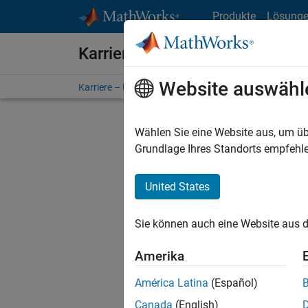
Weiter zum Inhalt
Produkte
Lösung
Karriere bei MathWorks
Website auswähl
Karriere – Übersicht
Stellensuche
Niederlassunge
Wählen Sie eine Website aus, um üb
FILTER:
Grundlage Ihres Standorts empfehle
United States
Derzeit
Sie könn
Sie können auch eine Website aus d
Stellen f
Aktualis
Amerika
Es wurde
América Latina
(Español)
Region a
Canada
(English)