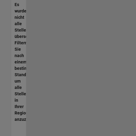
Es
wurden
nicht
alle
Stellen
übersetzt.
Filtern
Sie
nach
einem
bestimmten
Standort,
um
alle
Stellenangebote
in
Ihrer
Region
anzuzeigen.