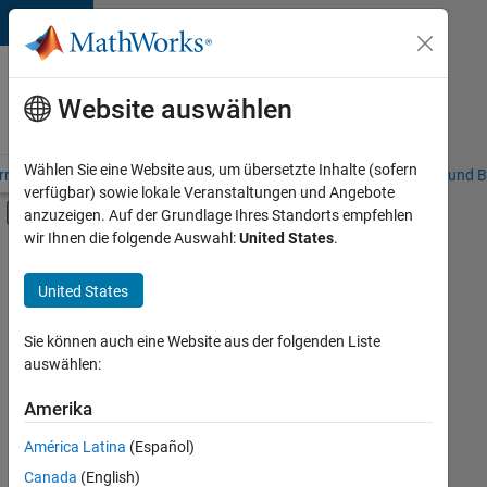
Weiter zum Inhalt
Karriere
bei
Website auswählen
MathWorks
Wählen Sie eine Website aus, um übersetzte Inhalte (sofern
riere – Übersicht
Stellensuche
Niederlassungen
Studierende und B
verfügbar) sowie lokale Veranstaltungen und Angebote
Umschaltung für Off-Canvas-Navigation
anzuzeigen. Auf der Grundlage Ihres Standorts empfehlen
Hauptinhalt
wir Ihnen die folgende Auswahl:
United States
.
FILTER:
Customer Support
United States
+
2
Education Sales
Büro- und Verwaltungsdienste
Sie können auch eine Website aus der folgenden Liste
auswählen:
Amerika
Derzeit
gibt
América Latina
(Español)
es
keine
Canada
(English)