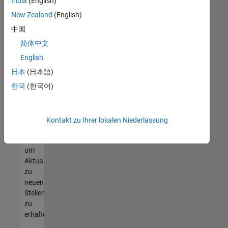
offenen
India
(English)
Stellen
New Zealand
(English)
finden
中国
können,
die
简体中文
Ihren
English
Qualifikationen
日本
(日本語)
entsprechen,
werden
한국
(한국어)
Sie
Mitglied
unseres
Kontakt zu Ihrer lokalen Niederlassung
Talent-
Netzwerks
,
um
Aktualisierungen
zu
neuen
Stellenangeboten
zu
erhalten.