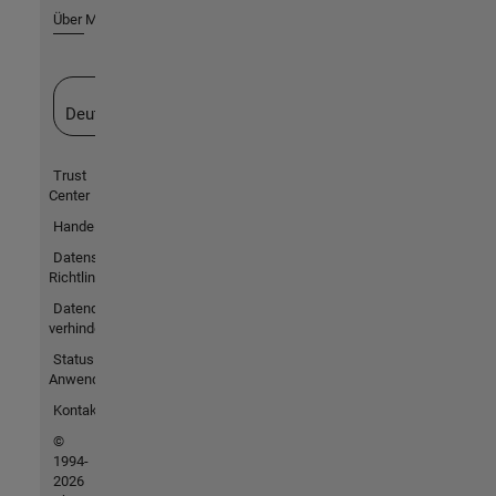
Über MathWorks
Website auswählen
Deutschland
Trust
Center
Handelsmarken
Datenschutz-
Richtlinien
Datendiebstahl
verhindern
Status von
Anwendungen
Kontakt
©
1994-
2026