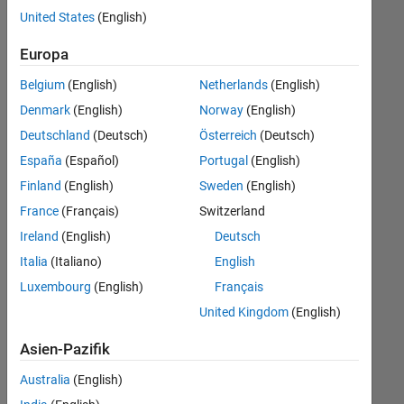
offenen
United States
(English)
Stellen,
die
Europa
Ihren
Suchkriterien
Belgium
(English)
Netherlands
(English)
entsprechen.
Denmark
(English)
Norway
(English)
Sie
Deutschland
(Deutsch)
Österreich
(Deutsch)
können
die
España
(Español)
Portugal
(English)
Suchkriterien
Finland
(English)
Sweden
(English)
weiter
France
(Français)
Switzerland
fassen
oder
Ireland
(English)
Deutsch
alle
Italia
(Italiano)
English
Stellenangebote
Luxembourg
(English)
Français
anzeigen
.
Wenn
United Kingdom
(English)
Sie
Asien-Pazifik
noch
immer
Australia
(English)
keine