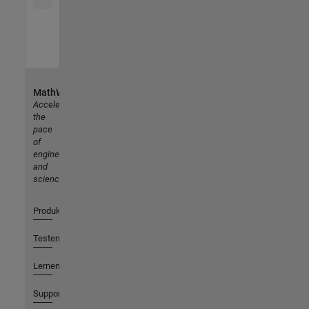
MathWorks
Accelerating
the
pace
of
engineering
and
science
Produkte
Testen oder Kaufen
Lernen
Support