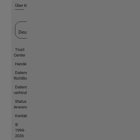
Über MathWorks
Website auswählen
Deutschland
Trust
Center
Handelsmarken
Datenschutz-
Richtlinien
Datendiebstahl
verhindern
Status von
Anwendungen
Kontakt
©
1994-
2026