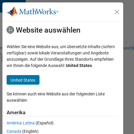
Weiter zum Inhalt
Karriere
bei
Website auswählen
MathWorks
Wählen Sie eine Website aus, um übersetzte Inhalte (sofern
riere – Übersicht
Stellensuche
Niederlassungen
Studierende und B
verfügbar) sowie lokale Veranstaltungen und Angebote
Umschaltung für Off-Canvas-Navigation
anzuzeigen. Auf der Grundlage Ihres Standorts empfehlen
Hauptinhalt
wir Ihnen die folgende Auswahl:
United States
.
FILTER:
Information Technology
United States
+
4
Customer Support
Education Sales
Sie können auch eine Website aus der folgenden Liste
auswählen:
Inside Sales
Marketing Services
Amerika
Derzeit
gibt
América Latina
(Español)
es
keine
Canada
(English)