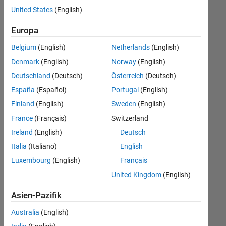
offenen
United States
(English)
Stellen,
die
Europa
Ihren
Suchkriterien
Belgium
(English)
Netherlands
(English)
entsprechen.
Denmark
(English)
Norway
(English)
Sie
Deutschland
(Deutsch)
Österreich
(Deutsch)
können
die
España
(Español)
Portugal
(English)
Suchkriterien
Finland
(English)
Sweden
(English)
weiter
France
(Français)
Switzerland
fassen
oder
Ireland
(English)
Deutsch
alle
Italia
(Italiano)
English
Stellenangebote
Luxembourg
(English)
Français
anzeigen
.
Wenn
United Kingdom
(English)
Sie
Asien-Pazifik
noch
immer
Australia
(English)
keine