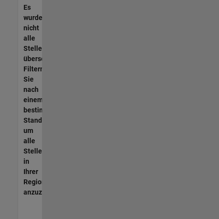
Es
wurden
nicht
alle
Stellen
übersetzt.
Filtern
Sie
nach
einem
bestimmten
Standort,
um
alle
Stellenangebote
in
Ihrer
Region
anzuzeigen.