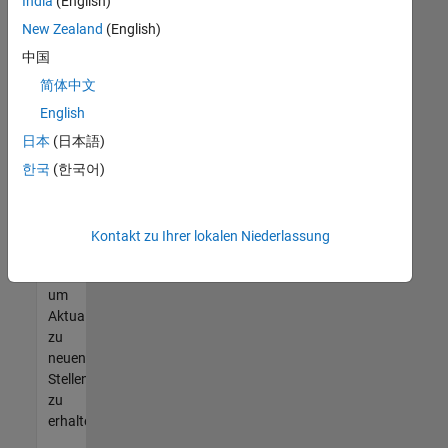
offenen
India
(English)
Stellen
New Zealand
(English)
finden
中国
können,
die
简体中文
Ihren
English
Qualifikationen
日本
(日本語)
entsprechen,
werden
한국
(한국어)
Sie
Mitglied
unseres
Kontakt zu Ihrer lokalen Niederlassung
Talent-
Netzwerks
,
um
Aktualisierungen
zu
neuen
Stellenangeboten
zu
erhalten.