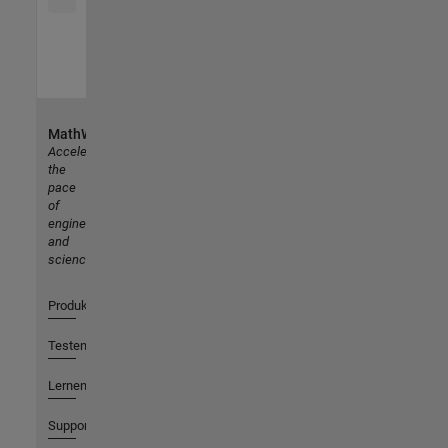
MathWorks
Accelerating
the
pace
of
engineering
and
science
Produkte
Testen oder Kaufen
Lernen
Support