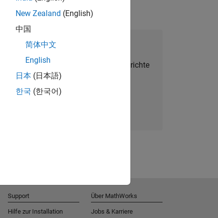
New Zealand
(English)
中国
alent Network beitreten
简体中文
English
Sie personalisierte Stellenangebote, Berichte
日本
(日本語)
und Unternehmensneuigkeiten.
한국
(한국어)
Melden Sie sich noch heute an
Support
Über MathWorks
Hilfe zur Installation
Jobs & Karriere