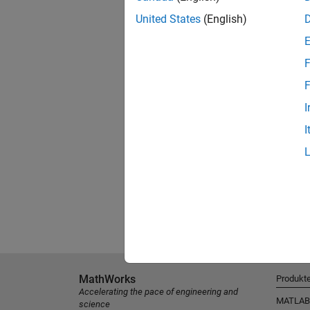
United States
(English)
F
F
I
I
MathWorks
Produkt
Accelerating the pace of engineering and
MATLAB
science