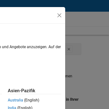
unt
en und Angebote anzuzeigen. Auf der
Legal
Büro- und Verwaltungsdienste
n entsprechen.
eigen
. Wenn Sie noch immer keine offenen
 Mitglied unseres
Talent-Netzwerks
, um
Asien-Pazifik
en Standort, um alle Stellenangebote in Ihrer
Australia
(English)
India
(English)