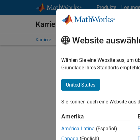
Weiter zum Inhalt
Produkte
Lösung
Karriere bei MathWorks
Website auswähl
Karriere – Übersicht
Stellensuche
Niederlassunge
Wählen Sie eine Website aus, um üb
FIL
Grundlage Ihres Standorts empfehle
United States
Derzeit
Sie könn
Sie können auch eine Website aus d
Stellen f
Aktualis
Amerika
Es wurde
América Latina
(Español)
Region a
Canada
(English)