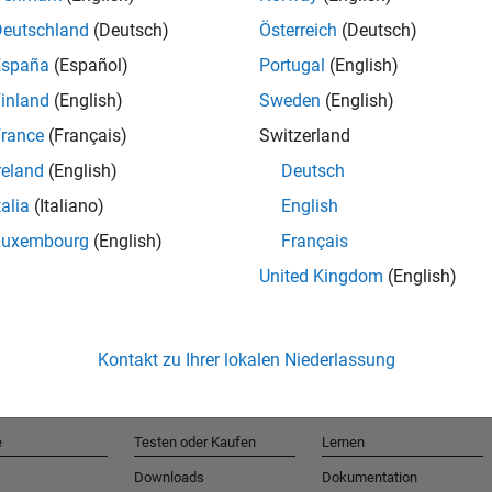
Deutschland
(Deutsch)
Österreich
(Deutsch)
España
(Español)
Portugal
(English)
T
inland
(English)
Sweden
(English)
rance
(Français)
Switzerland
Erhalten 
reland
(English)
Deutsch
talia
(Italiano)
English
Luxembourg
(English)
Français
United Kingdom
(English)
Kontakt zu Ihrer lokalen Niederlassung
e
Testen oder Kaufen
Lernen
Downloads
Dokumentation