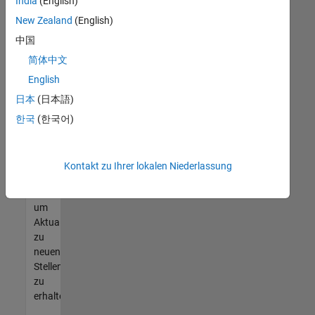
offenen
India
(English)
Stellen
New Zealand
(English)
finden
中国
können,
die
简体中文
Ihren
English
Qualifikationen
日本
(日本語)
entsprechen,
werden
한국
(한국어)
Sie
Mitglied
unseres
Kontakt zu Ihrer lokalen Niederlassung
Talent-
Netzwerks
,
um
Aktualisierungen
zu
neuen
Stellenangeboten
zu
erhalten.