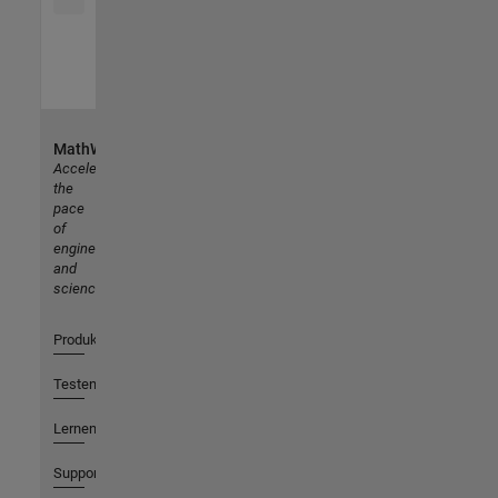
MathWorks
Accelerating
the
pace
of
engineering
and
science
Produkte
Testen oder Kaufen
Lernen
Support