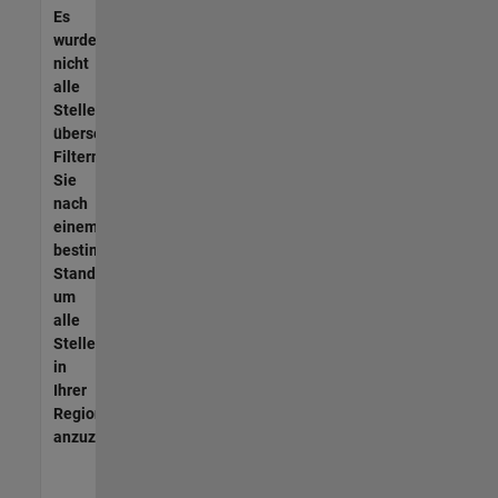
Es
wurden
nicht
alle
Stellen
übersetzt.
Filtern
Sie
nach
einem
bestimmten
Standort,
um
alle
Stellenangebote
in
Ihrer
Region
anzuzeigen.