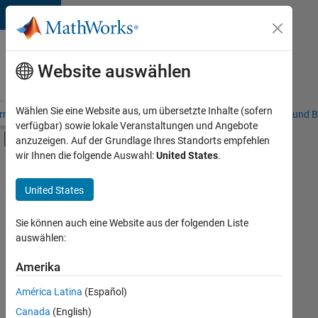
Weiter zum Inhalt
Karriere
bei
Website auswählen
MathWorks
Wählen Sie eine Website aus, um übersetzte Inhalte (sofern
riere – Übersicht
Stellensuche
Niederlassungen
Studierende und B
verfügbar) sowie lokale Veranstaltungen und Angebote
Umschaltung für Off-Canvas-Navigation
anzuzeigen. Auf der Grundlage Ihres Standorts empfehlen
Hauptinhalt
wir Ihnen die folgende Auswahl:
United States
.
FILTER:
Information Technology
United States
+
4
Commercial Sales
Customer Support
Sie können auch eine Website aus der folgenden Liste
auswählen:
Education Sales
Inside Sales
Amerika
Derzeit
gibt
América Latina
(Español)
es
keine
Canada
(English)