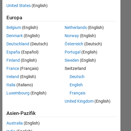
offenen
United States
(English)
Stellen,
die
Europa
Ihren
Suchkriterien
Belgium
(English)
Netherlands
(English)
entsprechen.
Denmark
(English)
Norway
(English)
Sie
Deutschland
(Deutsch)
Österreich
(Deutsch)
können
die
España
(Español)
Portugal
(English)
Suchkriterien
Finland
(English)
Sweden
(English)
weiter
France
(Français)
Switzerland
fassen
oder
Ireland
(English)
Deutsch
alle
Italia
(Italiano)
English
Stellenangebote
Luxembourg
(English)
Français
anzeigen
.
Wenn
United Kingdom
(English)
Sie
Asien-Pazifik
noch
immer
Australia
(English)
keine