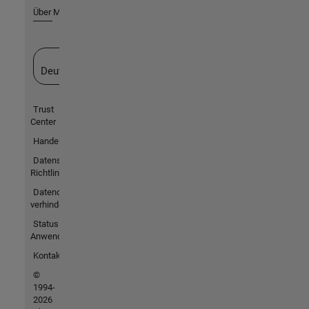
Über MathWorks
Website auswählen
Deutschland
Trust
Center
Handelsmarken
Datenschutz-
Richtlinien
Datendiebstahl
verhindern
Status von
Anwendungen
Kontakt
©
1994-
2026