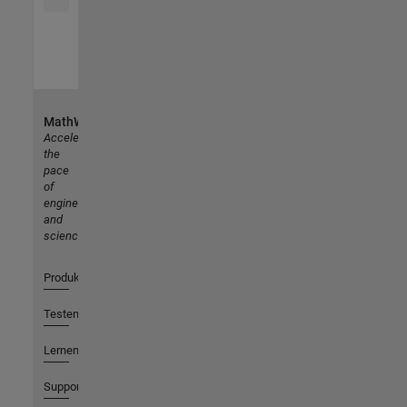
MathWorks
Accelerating
the
pace
of
engineering
and
science
Produkte
Testen oder Kaufen
Lernen
Support