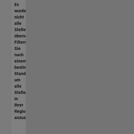
Es
wurden
nicht
alle
Stellen
übersetzt.
Filtern
Sie
nach
einem
bestimmten
Standort,
um
alle
Stellenangebote
in
Ihrer
Region
anzuzeigen.