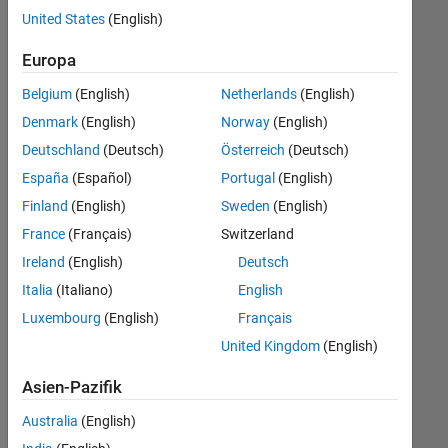
offenen
United States
(English)
Stellen,
die
Europa
Ihren
Suchkriterien
Belgium
(English)
Netherlands
(English)
entsprechen.
Denmark
(English)
Norway
(English)
Sie
Deutschland
(Deutsch)
Österreich
(Deutsch)
können
die
España
(Español)
Portugal
(English)
Suchkriterien
Finland
(English)
Sweden
(English)
weiter
France
(Français)
Switzerland
fassen
oder
Ireland
(English)
Deutsch
alle
Italia
(Italiano)
English
Stellenangebote
Luxembourg
(English)
Français
anzeigen
.
Wenn
United Kingdom
(English)
Sie
Asien-Pazifik
noch
immer
Australia
(English)
keine