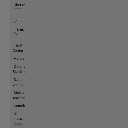
Über MathWorks
Website auswählen
Deutschland
Trust
Center
Handelsmarken
Datenschutz-
Richtlinien
Datendiebstahl
verhindern
Status von
Anwendungen
Kontakt
©
1994-
2026