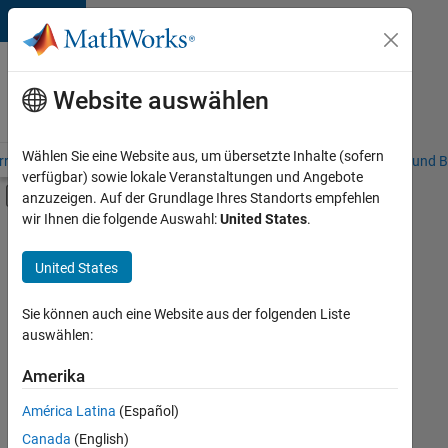
Weiter zum Inhalt
Karriere
bei
Website auswählen
MathWorks
Wählen Sie eine Website aus, um übersetzte Inhalte (sofern
riere – Übersicht
Stellensuche
Niederlassungen
Studierende und B
verfügbar) sowie lokale Veranstaltungen und Angebote
Umschaltung für Off-Canvas-Navigation
anzuzeigen. Auf der Grundlage Ihres Standorts empfehlen
Hauptinhalt
wir Ihnen die folgende Auswahl:
United States
.
FILTER:
Information Technology
United States
+
4
Commercial Sales
Inside Sales
Sie können auch eine Website aus der folgenden Liste
auswählen:
Sales Operations
Marketing Services
Amerika
Derzeit
gibt
América Latina
(Español)
es
keine
Canada
(English)