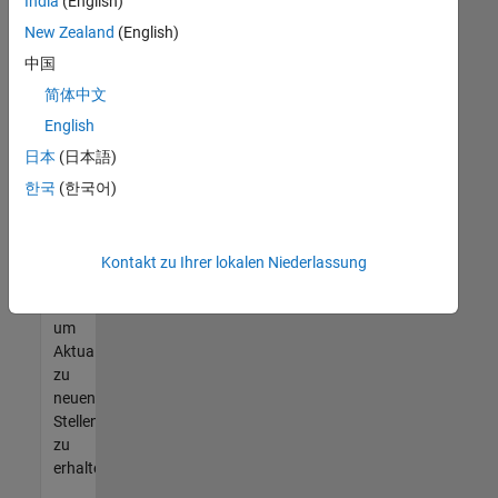
offenen
India
(English)
Stellen
New Zealand
(English)
finden
中国
können,
die
简体中文
Ihren
English
Qualifikationen
日本
(日本語)
entsprechen,
werden
한국
(한국어)
Sie
Mitglied
unseres
Kontakt zu Ihrer lokalen Niederlassung
Talent-
Netzwerks
,
um
Aktualisierungen
zu
neuen
Stellenangeboten
zu
erhalten.