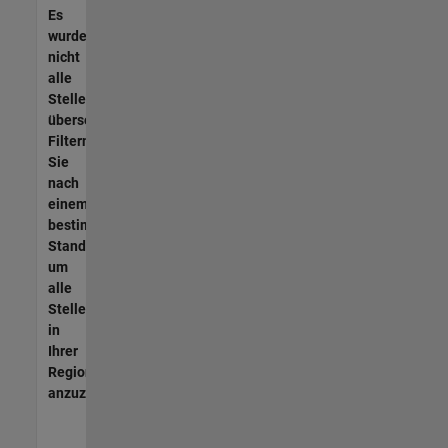
Es
wurden
nicht
alle
Stellen
übersetzt.
Filtern
Sie
nach
einem
bestimmten
Standort,
um
alle
Stellenangebote
in
Ihrer
Region
anzuzeigen.