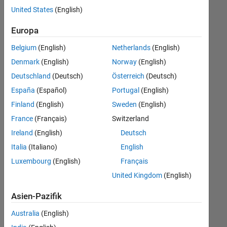
offenen
United States
(English)
Stellen,
die
Europa
Ihren
Suchkriterien
Belgium
(English)
Netherlands
(English)
entsprechen.
Denmark
(English)
Norway
(English)
Sie
Deutschland
(Deutsch)
Österreich
(Deutsch)
können
die
España
(Español)
Portugal
(English)
Suchkriterien
Finland
(English)
Sweden
(English)
weiter
France
(Français)
Switzerland
fassen
oder
Ireland
(English)
Deutsch
alle
Italia
(Italiano)
English
Stellenangebote
Luxembourg
(English)
Français
anzeigen
.
Wenn
United Kingdom
(English)
Sie
Asien-Pazifik
noch
immer
Australia
(English)
keine