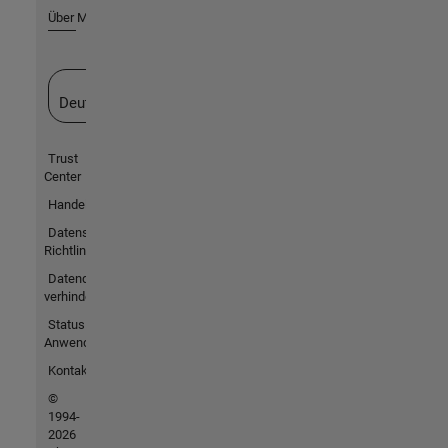
Über MathWorks
Website auswählen
Deutschland
Trust
Center
Handelsmarken
Datenschutz-
Richtlinien
Datendiebstahl
verhindern
Status von
Anwendungen
Kontakt
©
1994-
2026