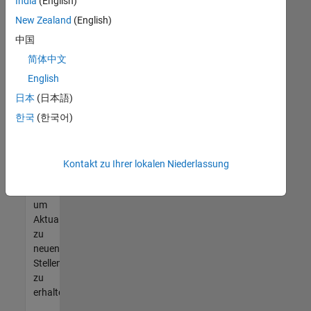
offenen
India
(English)
Stellen
New Zealand
(English)
finden
中国
können,
die
简体中文
Ihren
English
Qualifikationen
日本
(日本語)
entsprechen,
werden
한국
(한국어)
Sie
Mitglied
unseres
Kontakt zu Ihrer lokalen Niederlassung
Talent-
Netzwerks
,
um
Aktualisierungen
zu
neuen
Stellenangeboten
zu
erhalten.