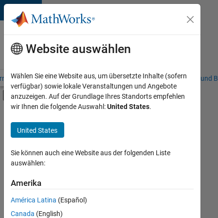
Weiter zum Inhalt
Karriere
bei
Website auswählen
MathWorks
Wählen Sie eine Website aus, um übersetzte Inhalte (sofern
riere – Übersicht
Stellensuche
Niederlassungen
Studierende und B
verfügbar) sowie lokale Veranstaltungen und Angebote
Umschaltung für Off-Canvas-Navigation
anzuzeigen. Auf der Grundlage Ihres Standorts empfehlen
Hauptinhalt
wir Ihnen die folgende Auswahl:
United States
.
FILTER:
Information Technology
United States
+
3
Inside Sales
Marketing Communications
Sie können auch eine Website aus der folgenden Liste
auswählen:
Marketing Services
Amerika
Derzeit
gibt
América Latina
(Español)
es
keine
Canada
(English)