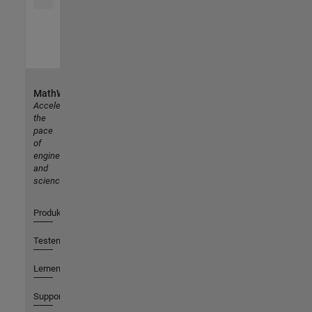
MathWorks
Accelerating
the
pace
of
engineering
and
science
Produkte
Testen oder Kaufen
Lernen
Support