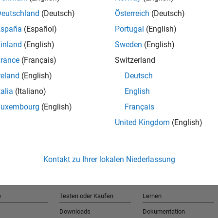
Deutschland
(Deutsch)
Österreich
(Deutsch)
España
(Español)
Portugal
(English)
T
inland
(English)
Sweden
(English)
rance
(Français)
Switzerland
Erhalten 
reland
(English)
Deutsch
talia
(Italiano)
English
Luxembourg
(English)
Français
United Kingdom
(English)
Kontakt zu Ihrer lokalen Niederlassung
e
Testen oder Kaufen
Lernen
Downloads
Dokumentation