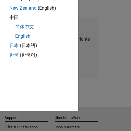
New Zealand
(English)
中国
alent Network beitreten
简体中文
English
Sie personalisierte Stellenangebote, Berichte
日本
(日本語)
und Unternehmensneuigkeiten.
한국
(한국어)
Melden Sie sich noch heute an
Support
Über MathWorks
Hilfe zur Installation
Jobs & Karriere