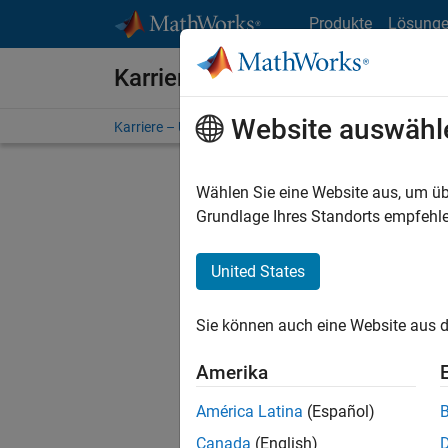
Weiter zum Inhalt
Produkte
Lösung
Karriere bei MathWorks
Website auswähl
Karriere – Übersicht
Stellensuche
Niederlassunge
Wählen Sie eine Website aus, um üb
FILTER:
Grundlage Ihres Standorts empfehle
United States
Derzeit
Sie könn
Sie können auch eine Website aus d
Stellen f
Aktualis
Amerika
Es wurde
América Latina
(Español)
Region a
Canada
(English)