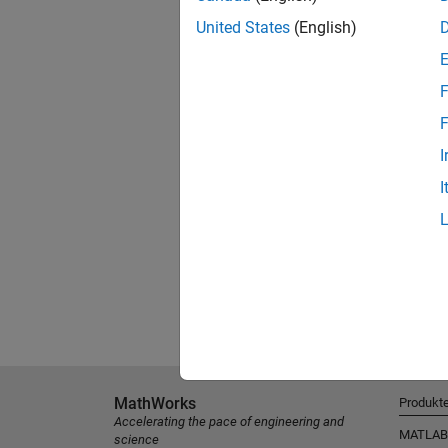
United States
(English)
F
F
I
I
MathWorks
Produkt
Accelerating the pace of engineering and
MATLAB
science