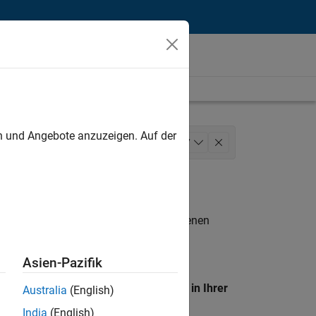
unt
en und Angebote anzuzeigen. Auf der
ide Sales
Sales Operations
+
7
Finance and Operations
n entsprechen.
eigen
. Wenn Sie noch immer keine offenen
 Mitglied unseres
Talent-Netzwerks
, um
Asien-Pazifik
en Standort, um alle Stellenangebote in Ihrer
Australia
(English)
India
(English)