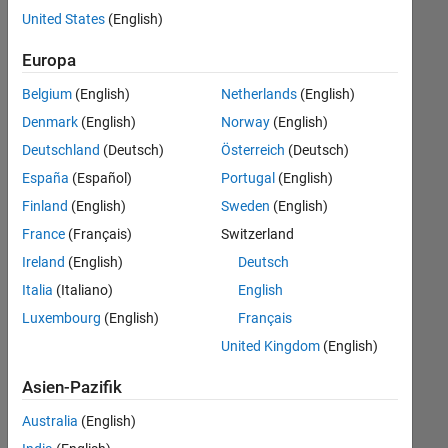
offenen
United States
(English)
Stellen,
die
Europa
Ihren
Suchkriterien
Belgium
(English)
Netherlands
(English)
entsprechen.
Denmark
(English)
Norway
(English)
Sie
Deutschland
(Deutsch)
Österreich
(Deutsch)
können
die
España
(Español)
Portugal
(English)
Suchkriterien
Finland
(English)
Sweden
(English)
weiter
France
(Français)
Switzerland
fassen
oder
Ireland
(English)
Deutsch
alle
Italia
(Italiano)
English
Stellenangebote
Luxembourg
(English)
Français
anzeigen
.
Wenn
United Kingdom
(English)
Sie
Asien-Pazifik
noch
immer
Australia
(English)
keine