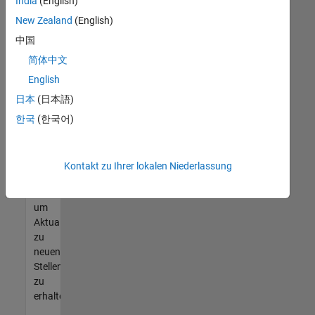
offenen
India
(English)
Stellen
New Zealand
(English)
finden
中国
können,
die
简体中文
Ihren
English
Qualifikationen
日本
(日本語)
entsprechen,
werden
한국
(한국어)
Sie
Mitglied
unseres
Kontakt zu Ihrer lokalen Niederlassung
Talent-
Netzwerks
,
um
Aktualisierungen
zu
neuen
Stellenangeboten
zu
erhalten.