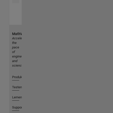
MathWorks
Accelerating
the
pace
of
engineering
and
science
Produkte
Testen oder Kaufen
Lernen
Support