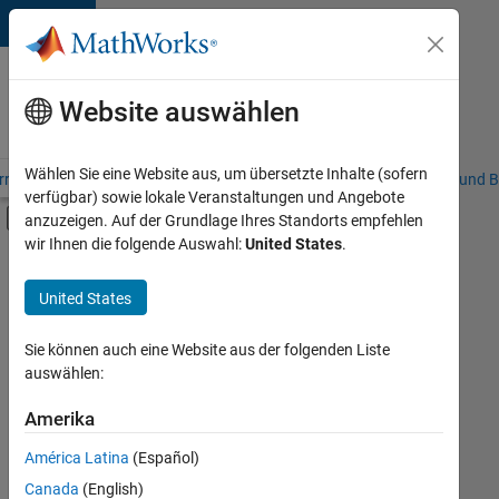
Weiter zum Inhalt
Karriere
bei
Website auswählen
MathWorks
Wählen Sie eine Website aus, um übersetzte Inhalte (sofern
riere – Übersicht
Stellensuche
Niederlassungen
Studierende und B
verfügbar) sowie lokale Veranstaltungen und Angebote
Umschaltung für Off-Canvas-Navigation
anzuzeigen. Auf der Grundlage Ihres Standorts empfehlen
Hauptinhalt
wir Ihnen die folgende Auswahl:
United States
.
FILTER:
Commercial Sales
United States
+
2
Marketing Communications
Legal
Sie können auch eine Website aus der folgenden Liste
auswählen:
Amerika
Derzeit
gibt
América Latina
(Español)
es
keine
Canada
(English)