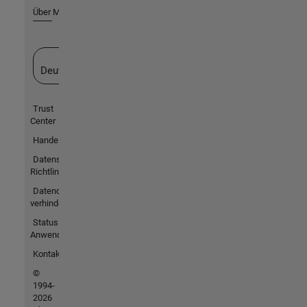
Über MathWorks
Website auswählen
Deutschland
Trust
Center
Handelsmarken
Datenschutz-
Richtlinien
Datendiebstahl
verhindern
Status von
Anwendungen
Kontakt
©
1994-
2026