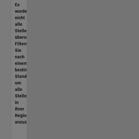
Es
wurden
nicht
alle
Stellen
übersetzt.
Filtern
Sie
nach
einem
bestimmten
Standort,
um
alle
Stellenangebote
in
Ihrer
Region
anzuzeigen.