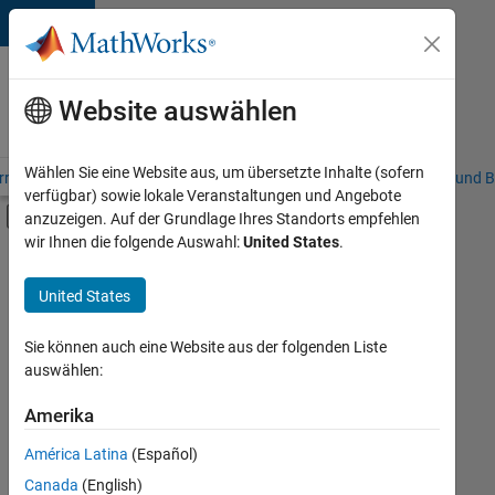
Weiter zum Inhalt
Karriere
bei
Website auswählen
MathWorks
Wählen Sie eine Website aus, um übersetzte Inhalte (sofern
riere – Übersicht
Stellensuche
Niederlassungen
Studierende und B
verfügbar) sowie lokale Veranstaltungen und Angebote
Umschaltung für Off-Canvas-Navigation
anzuzeigen. Auf der Grundlage Ihres Standorts empfehlen
Hauptinhalt
wir Ihnen die folgende Auswahl:
United States
.
FILTER:
Information Technology
United States
+
3
Commercial Sales
Finance and Operations
Sie können auch eine Website aus der folgenden Liste
auswählen:
Legal
Amerika
Derzeit
gibt
América Latina
(Español)
es
keine
Canada
(English)