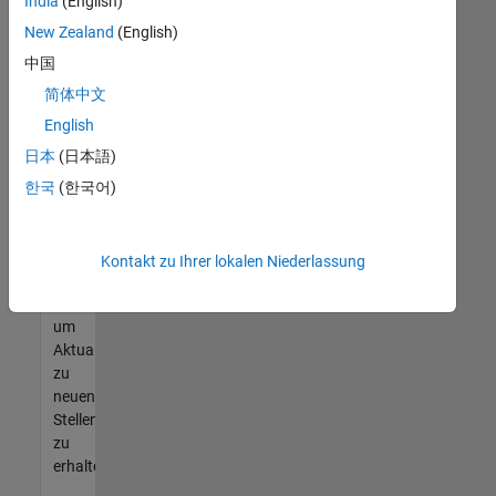
offenen
India
(English)
Stellen
New Zealand
(English)
finden
中国
können,
die
简体中文
Ihren
English
Qualifikationen
日本
(日本語)
entsprechen,
werden
한국
(한국어)
Sie
Mitglied
unseres
Kontakt zu Ihrer lokalen Niederlassung
Talent-
Netzwerks
,
um
Aktualisierungen
zu
neuen
Stellenangeboten
zu
erhalten.