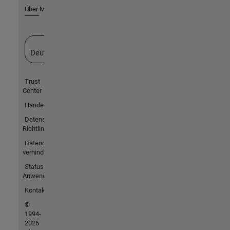
Über MathWorks
Website auswählen
Deutschland
Trust
Center
Handelsmarken
Datenschutz-
Richtlinien
Datendiebstahl
verhindern
Status von
Anwendungen
Kontakt
©
1994-
2026