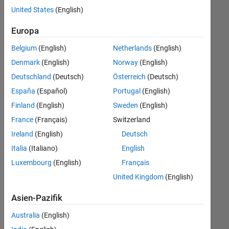
offenen
United States
(English)
Stellen,
die
Europa
Ihren
Suchkriterien
Belgium
(English)
Netherlands
(English)
entsprechen.
Denmark
(English)
Norway
(English)
Sie
Deutschland
(Deutsch)
Österreich
(Deutsch)
können
die
España
(Español)
Portugal
(English)
Suchkriterien
Finland
(English)
Sweden
(English)
weiter
France
(Français)
Switzerland
fassen
oder
Ireland
(English)
Deutsch
alle
Italia
(Italiano)
English
Stellenangebote
Luxembourg
(English)
Français
anzeigen
.
Wenn
United Kingdom
(English)
Sie
Asien-Pazifik
noch
immer
Australia
(English)
keine