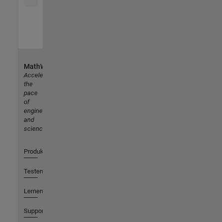
MathWorks
Accelerating
the
pace
of
engineering
and
science
Produkte
Testen oder Kaufen
Lernen
Support