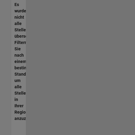
Es
wurden
nicht
alle
Stellen
übersetzt.
Filtern
Sie
nach
einem
bestimmten
Standort,
um
alle
Stellenangebote
in
Ihrer
Region
anzuzeigen.