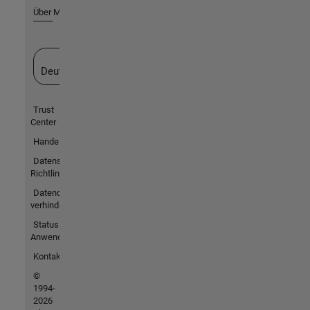
Über MathWorks
Website auswählen
Deutschland
Trust
Center
Handelsmarken
Datenschutz-
Richtlinien
Datendiebstahl
verhindern
Status von
Anwendungen
Kontakt
©
1994-
2026