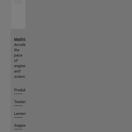
MathWorks
Accelerating
the
pace
of
engineering
and
science
Produkte
Testen oder Kaufen
Lernen
Support