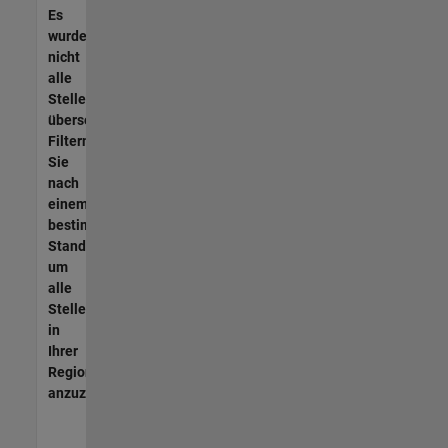
Es
wurden
nicht
alle
Stellen
übersetzt.
Filtern
Sie
nach
einem
bestimmten
Standort,
um
alle
Stellenangebote
in
Ihrer
Region
anzuzeigen.