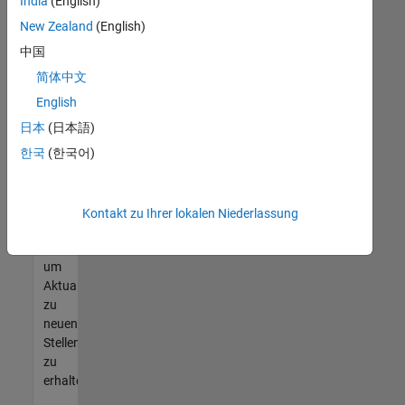
offenen
India
(English)
Stellen
New Zealand
(English)
finden
中国
können,
die
简体中文
Ihren
English
Qualifikationen
日本
(日本語)
entsprechen,
werden
한국
(한국어)
Sie
Mitglied
unseres
Kontakt zu Ihrer lokalen Niederlassung
Talent-
Netzwerks
,
um
Aktualisierungen
zu
neuen
Stellenangeboten
zu
erhalten.