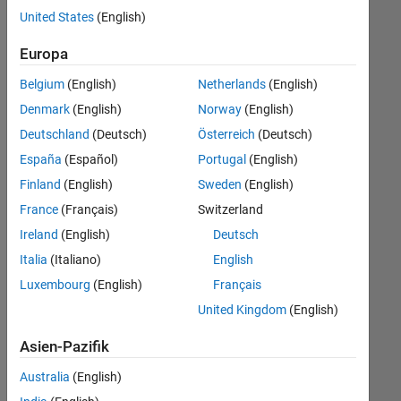
offenen
United States
(English)
Stellen,
die
Europa
Ihren
Suchkriterien
Belgium
(English)
Netherlands
(English)
entsprechen.
Denmark
(English)
Norway
(English)
Sie
Deutschland
(Deutsch)
Österreich
(Deutsch)
können
die
España
(Español)
Portugal
(English)
Suchkriterien
Finland
(English)
Sweden
(English)
weiter
France
(Français)
Switzerland
fassen
oder
Ireland
(English)
Deutsch
alle
Italia
(Italiano)
English
Stellenangebote
Luxembourg
(English)
Français
anzeigen
.
Wenn
United Kingdom
(English)
Sie
Asien-Pazifik
noch
immer
Australia
(English)
keine