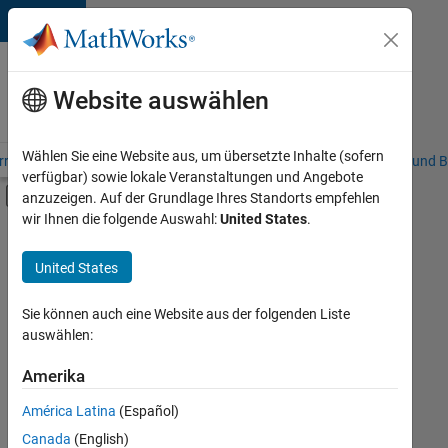
Weiter zum Inhalt
Karriere
bei
Website auswählen
MathWorks
Wählen Sie eine Website aus, um übersetzte Inhalte (sofern
riere – Übersicht
Stellensuche
Niederlassungen
Studierende und B
verfügbar) sowie lokale Veranstaltungen und Angebote
Umschaltung für Off-Canvas-Navigation
anzuzeigen. Auf der Grundlage Ihres Standorts empfehlen
Hauptinhalt
wir Ihnen die folgende Auswahl:
United States
.
FILTER:
Commercial Sales
United States
+
5
Education Sales
Finance and Operations
Sie können auch eine Website aus der folgenden Liste
auswählen:
Human Resources
Legal
Amerika
Derzeit
gibt
Büro- und Verwaltungsdienste
América Latina
(Español)
es
keine
Canada
(English)