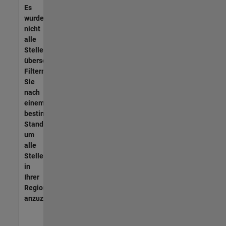
Es
wurden
nicht
alle
Stellen
übersetzt.
Filtern
Sie
nach
einem
bestimmten
Standort,
um
alle
Stellenangebote
in
Ihrer
Region
anzuzeigen.