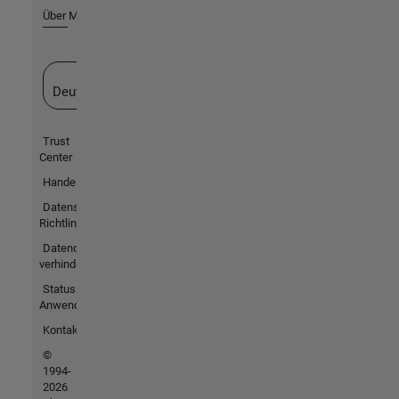
Über MathWorks
Website auswählen
Deutschland
Trust
Center
Handelsmarken
Datenschutz-
Richtlinien
Datendiebstahl
verhindern
Status von
Anwendungen
Kontakt
©
1994-
2026