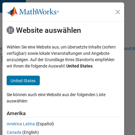
Weiter zum Inhalt
Karriere
bei
Website auswählen
MathWorks
Wählen Sie eine Website aus, um übersetzte Inhalte (sofern
riere – Übersicht
Stellensuche
Niederlassungen
Studierende und B
verfügbar) sowie lokale Veranstaltungen und Angebote
Umschaltung für Off-Canvas-Navigation
anzuzeigen. Auf der Grundlage Ihres Standorts empfehlen
Hauptinhalt
wir Ihnen die folgende Auswahl:
United States
.
FILTER:
Information Technology
United States
+
3
Marketing Communications
Business Model Team
Sie können auch eine Website aus der folgenden Liste
auswählen:
Human Resources
Amerika
Derzeit
gibt
América Latina
(Español)
es
keine
Canada
(English)