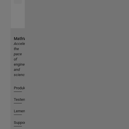
MathWorks
Accelerating
the
pace
of
engineering
and
science
Produkte
Testen oder Kaufen
Lernen
Support