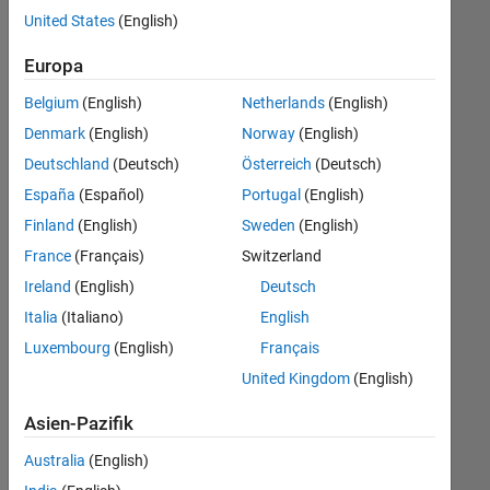
offenen
United States
(English)
Stellen,
die
Europa
Ihren
Suchkriterien
Belgium
(English)
Netherlands
(English)
entsprechen.
Denmark
(English)
Norway
(English)
Sie
Deutschland
(Deutsch)
Österreich
(Deutsch)
können
die
España
(Español)
Portugal
(English)
Suchkriterien
Finland
(English)
Sweden
(English)
weiter
France
(Français)
Switzerland
fassen
oder
Ireland
(English)
Deutsch
alle
Italia
(Italiano)
English
Stellenangebote
Luxembourg
(English)
Français
anzeigen
.
Wenn
United Kingdom
(English)
Sie
Asien-Pazifik
noch
immer
Australia
(English)
keine