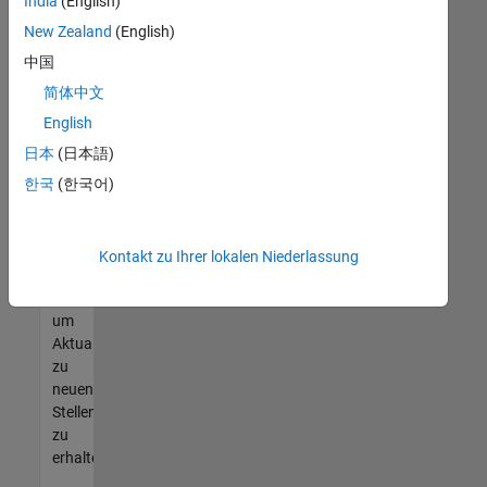
offenen
India
(English)
Stellen
New Zealand
(English)
finden
中国
können,
die
简体中文
Ihren
English
Qualifikationen
日本
(日本語)
entsprechen,
werden
한국
(한국어)
Sie
Mitglied
unseres
Kontakt zu Ihrer lokalen Niederlassung
Talent-
Netzwerks
,
um
Aktualisierungen
zu
neuen
Stellenangeboten
zu
erhalten.