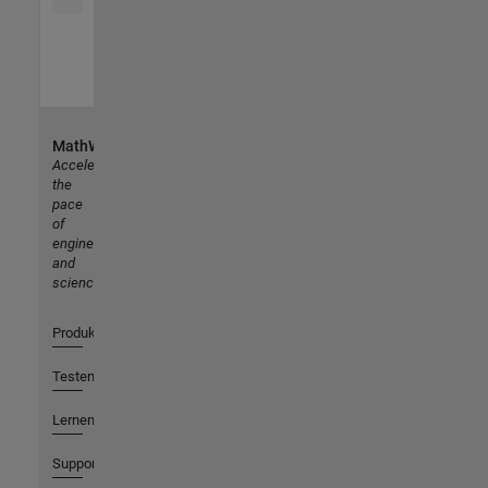
MathWorks
Accelerating
the
pace
of
engineering
and
science
Produkte
Testen oder Kaufen
Lernen
Support