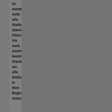
Es
wurden
nicht
alle
Stellen
übersetzt.
Filtern
Sie
nach
einem
bestimmten
Standort,
um
alle
Stellenangebote
in
Ihrer
Region
anzuzeigen.