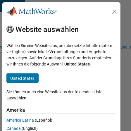
Weiter zum Inhalt
Karriere
bei
Website auswählen
MathWorks
Wählen Sie eine Website aus, um übersetzte Inhalte (sofern
riere – Übersicht
Stellensuche
Niederlassungen
Studierende und B
verfügbar) sowie lokale Veranstaltungen und Angebote
Umschaltung für Off-Canvas-Navigation
anzuzeigen. Auf der Grundlage Ihres Standorts empfehlen
Hauptinhalt
wir Ihnen die folgende Auswahl:
United States
.
FILTER:
Commercial Sales
United States
+
5
Customer Support
Inside Sales
Sie können auch eine Website aus der folgenden Liste
auswählen:
Sales Operations
Business Model Team
Amerika
Derzeit
gibt
Legal
América Latina
(Español)
es
keine
Canada
(English)