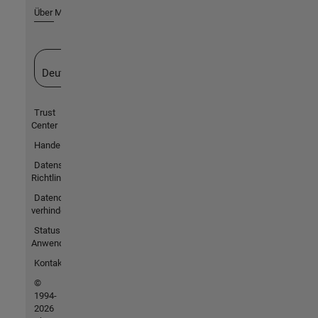
Über MathWorks
Website auswählen
Deutschland
Trust
Center
Handelsmarken
Datenschutz-
Richtlinien
Datendiebstahl
verhindern
Status von
Anwendungen
Kontakt
©
1994-
2026