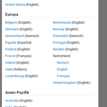
offenen
United States
(English)
Stellen,
die
Europa
Ihren
Suchkriterien
Belgium
(English)
Netherlands
(English)
entsprechen.
Denmark
(English)
Norway
(English)
Sie
Deutschland
(Deutsch)
Österreich
(Deutsch)
können
die
España
(Español)
Portugal
(English)
Suchkriterien
Finland
(English)
Sweden
(English)
weiter
France
(Français)
Switzerland
fassen
oder
Ireland
(English)
Deutsch
alle
Italia
(Italiano)
English
Stellenangebote
Luxembourg
(English)
Français
anzeigen
.
Wenn
United Kingdom
(English)
Sie
Asien-Pazifik
noch
immer
Australia
(English)
keine