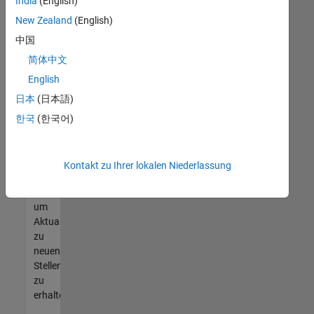
offenen
India
(English)
Stellen
New Zealand
(English)
finden
中国
können,
die
简体中文
Ihren
English
Qualifikationen
日本
(日本語)
entsprechen,
werden
한국
(한국어)
Sie
Mitglied
unseres
Kontakt zu Ihrer lokalen Niederlassung
Talent-
Netzwerks
,
um
Aktualisierungen
zu
neuen
Stellenangeboten
zu
erhalten.