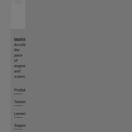
MathWorks
Accelerating
the
pace
of
engineering
and
science
Produkte
Testen oder Kaufen
Lernen
Support