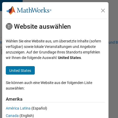
Weiter zum Inhalt
Karriere
bei
Website auswählen
MathWorks
Wählen Sie eine Website aus, um übersetzte Inhalte (sofern
riere – Übersicht
Stellensuche
Niederlassungen
Studierende und B
verfügbar) sowie lokale Veranstaltungen und Angebote
Umschaltung für Off-Canvas-Navigation
anzuzeigen. Auf der Grundlage Ihres Standorts empfehlen
Hauptinhalt
wir Ihnen die folgende Auswahl:
United States
.
FILTER:
Commercial Sales
United States
+
3
Marketing Communications
Finance and Operations
Sie können auch eine Website aus der folgenden Liste
auswählen:
Büro- und Verwaltungsdienste
Amerika
Derzeit
gibt
América Latina
(Español)
es
keine
Canada
(English)