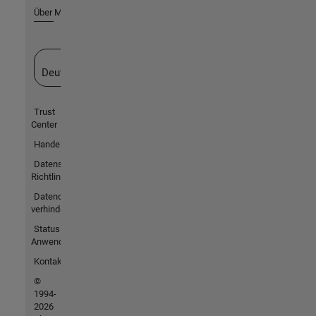
Über MathWorks
Website auswählen
Deutschland
Trust
Center
Handelsmarken
Datenschutz-
Richtlinien
Datendiebstahl
verhindern
Status von
Anwendungen
Kontakt
©
1994-
2026