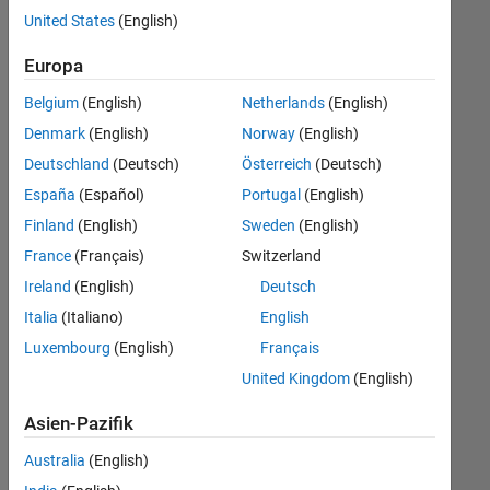
offenen
United States
(English)
Stellen,
die
Europa
Ihren
Suchkriterien
Belgium
(English)
Netherlands
(English)
entsprechen.
Denmark
(English)
Norway
(English)
Sie
Deutschland
(Deutsch)
Österreich
(Deutsch)
können
die
España
(Español)
Portugal
(English)
Suchkriterien
Finland
(English)
Sweden
(English)
weiter
France
(Français)
Switzerland
fassen
oder
Ireland
(English)
Deutsch
alle
Italia
(Italiano)
English
Stellenangebote
Luxembourg
(English)
Français
anzeigen
.
Wenn
United Kingdom
(English)
Sie
Asien-Pazifik
noch
immer
Australia
(English)
keine