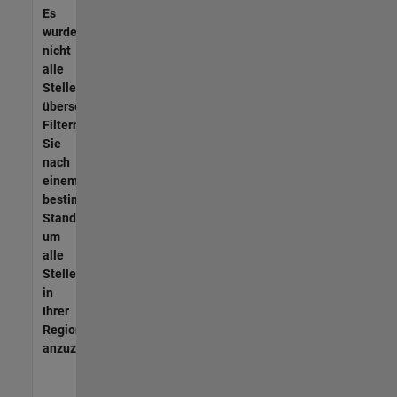
Es
wurden
nicht
alle
Stellen
übersetzt.
Filtern
Sie
nach
einem
bestimmten
Standort,
um
alle
Stellenangebote
in
Ihrer
Region
anzuzeigen.