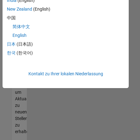
offenen
India
(English)
Stellen
New Zealand
(English)
finden
中国
können,
die
简体中文
Ihren
English
Qualifikationen
日本
(日本語)
entsprechen,
werden
한국
(한국어)
Sie
Mitglied
unseres
Kontakt zu Ihrer lokalen Niederlassung
Talent-
Netzwerks
,
um
Aktualisierungen
zu
neuen
Stellenangeboten
zu
erhalten.