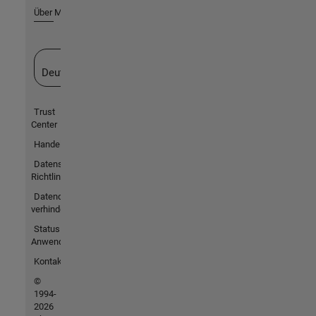
Über MathWorks
Website auswählen
Deutschland
Trust
Center
Handelsmarken
Datenschutz-
Richtlinien
Datendiebstahl
verhindern
Status von
Anwendungen
Kontakt
©
1994-
2026