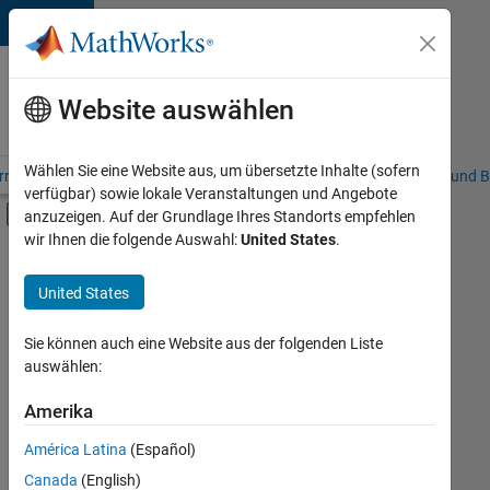
Weiter zum Inhalt
Karriere
bei
Website auswählen
MathWorks
Wählen Sie eine Website aus, um übersetzte Inhalte (sofern
riere – Übersicht
Stellensuche
Niederlassungen
Studierende und B
verfügbar) sowie lokale Veranstaltungen und Angebote
Umschaltung für Off-Canvas-Navigation
anzuzeigen. Auf der Grundlage Ihres Standorts empfehlen
Hauptinhalt
wir Ihnen die folgende Auswahl:
United States
.
FILTER:
Advanced Support
United States
+
4
Business Applications and Tools
Information Technology
Sie können auch eine Website aus der folgenden Liste
auswählen:
Infrastructure and Architecture
Web Applications and Services
Amerika
Derzeit
gibt
América Latina
(Español)
es
keine
Canada
(English)