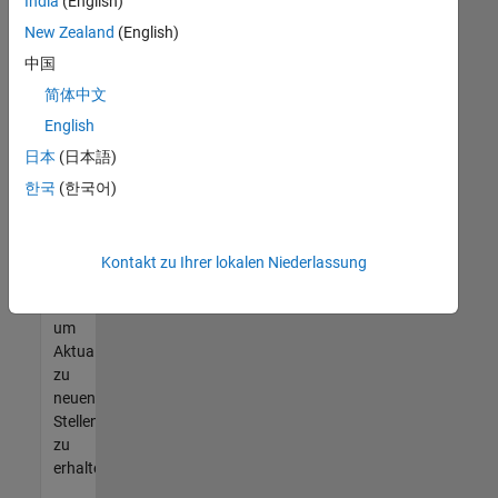
offenen
India
(English)
Stellen
New Zealand
(English)
finden
中国
können,
die
简体中文
Ihren
English
Qualifikationen
日本
(日本語)
entsprechen,
werden
한국
(한국어)
Sie
Mitglied
unseres
Kontakt zu Ihrer lokalen Niederlassung
Talent-
Netzwerks
,
um
Aktualisierungen
zu
neuen
Stellenangeboten
zu
erhalten.