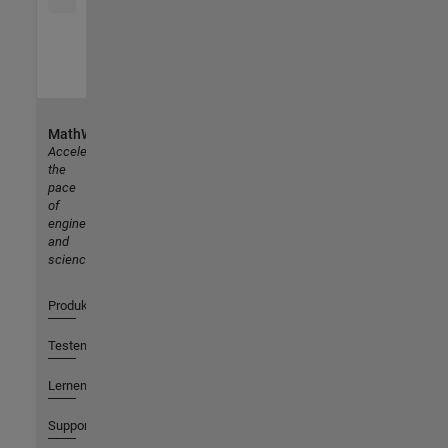
MathWorks
Accelerating
the
pace
of
engineering
and
science
Produkte
Testen oder Kaufen
Lernen
Support