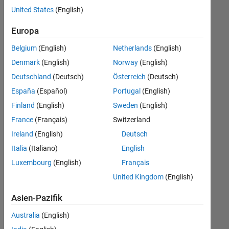
offenen
United States
(English)
Stellen,
die
Europa
Ihren
Suchkriterien
Belgium
(English)
Netherlands
(English)
entsprechen.
Denmark
(English)
Norway
(English)
Sie
Deutschland
(Deutsch)
Österreich
(Deutsch)
können
die
España
(Español)
Portugal
(English)
Suchkriterien
Finland
(English)
Sweden
(English)
weiter
France
(Français)
Switzerland
fassen
oder
Ireland
(English)
Deutsch
alle
Italia
(Italiano)
English
Stellenangebote
Luxembourg
(English)
Français
anzeigen
.
Wenn
United Kingdom
(English)
Sie
Asien-Pazifik
noch
immer
Australia
(English)
keine