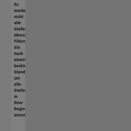
Es
wurden
nicht
alle
Stellen
übersetzt.
Filtern
Sie
nach
einem
bestimmten
Standort,
um
alle
Stellenangebote
in
Ihrer
Region
anzuzeigen.