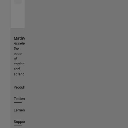
MathWorks
Accelerating
the
pace
of
engineering
and
science
Produkte
Testen oder Kaufen
Lernen
Support