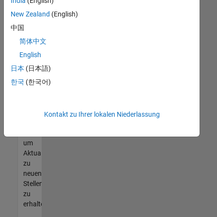
offenen
India
(English)
Stellen
New Zealand
(English)
finden
中国
können,
die
简体中文
Ihren
English
Qualifikationen
日本
(日本語)
entsprechen,
werden
한국
(한국어)
Sie
Mitglied
unseres
Kontakt zu Ihrer lokalen Niederlassung
Talent-
Netzwerks
,
um
Aktualisierungen
zu
neuen
Stellenangeboten
zu
erhalten.