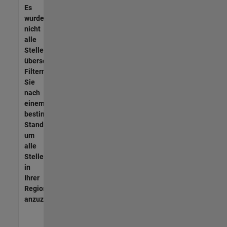
Es
wurden
nicht
alle
Stellen
übersetzt.
Filtern
Sie
nach
einem
bestimmten
Standort,
um
alle
Stellenangebote
in
Ihrer
Region
anzuzeigen.