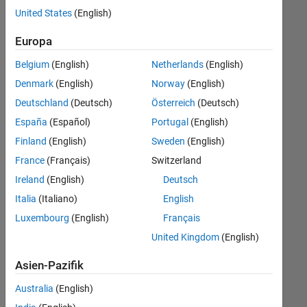
offenen
United States
(English)
Stellen,
die
Europa
Ihren
Suchkriterien
Belgium
(English)
Netherlands
(English)
entsprechen.
Denmark
(English)
Norway
(English)
Sie
Deutschland
(Deutsch)
Österreich
(Deutsch)
können
die
España
(Español)
Portugal
(English)
Suchkriterien
Finland
(English)
Sweden
(English)
weiter
France
(Français)
Switzerland
fassen
oder
Ireland
(English)
Deutsch
alle
Italia
(Italiano)
English
Stellenangebote
Luxembourg
(English)
Français
anzeigen
.
Wenn
United Kingdom
(English)
Sie
Asien-Pazifik
noch
immer
Australia
(English)
keine