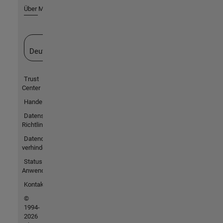
Über MathWorks
Website auswählen
Deutschland
Trust
Center
Handelsmarken
Datenschutz-
Richtlinien
Datendiebstahl
verhindern
Status von
Anwendungen
Kontakt
©
1994-
2026