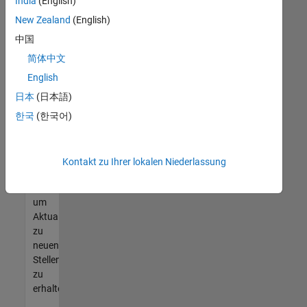
offenen
India
(English)
Stellen
New Zealand
(English)
finden
中国
können,
die
简体中文
Ihren
English
Qualifikationen
日本
(日本語)
entsprechen,
werden
한국
(한국어)
Sie
Mitglied
unseres
Kontakt zu Ihrer lokalen Niederlassung
Talent-
Netzwerks
,
um
Aktualisierungen
zu
neuen
Stellenangeboten
zu
erhalten.