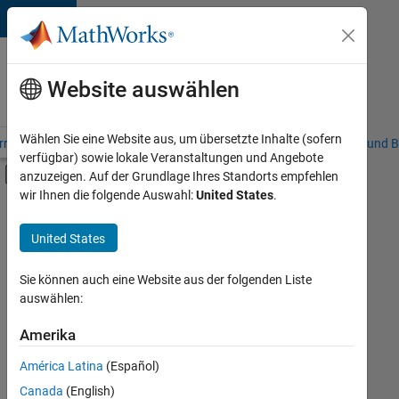
Weiter zum Inhalt
Karriere
bei
Website auswählen
MathWorks
Wählen Sie eine Website aus, um übersetzte Inhalte (sofern
riere – Übersicht
Stellensuche
Niederlassungen
Studierende und B
verfügbar) sowie lokale Veranstaltungen und Angebote
Umschaltung für Off-Canvas-Navigation
anzuzeigen. Auf der Grundlage Ihres Standorts empfehlen
Hauptinhalt
wir Ihnen die folgende Auswahl:
United States
.
FILTER:
Business Applications and Tools
United States
+
4
Information Technology
Program Management
Sie können auch eine Website aus der folgenden Liste
auswählen:
Quality Engineering
Release Engineering
Amerika
Derzeit
gibt
América Latina
(Español)
es
keine
Canada
(English)