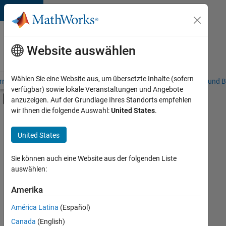
Weiter zum Inhalt
Karriere
bei
Website auswählen
MathWorks
Wählen Sie eine Website aus, um übersetzte Inhalte (sofern
riere – Übersicht
Stellensuche
Niederlassungen
Studierende und B
verfügbar) sowie lokale Veranstaltungen und Angebote
Umschaltung für Off-Canvas-Navigation
anzuzeigen. Auf der Grundlage Ihres Standorts empfehlen
Hauptinhalt
wir Ihnen die folgende Auswahl:
United States
.
FILTER:
Business Applications and Tools
United States
+
4
Product Development
Program Management
Sie können auch eine Website aus der folgenden Liste
auswählen:
Quality Engineering
Web Applications and Services
Amerika
Derzeit
gibt
América Latina
(Español)
es
keine
Canada
(English)