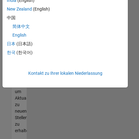
offenen
India
(English)
Stellen
New Zealand
(English)
finden
中国
können,
die
简体中文
Ihren
English
Qualifikationen
日本
(日本語)
entsprechen,
werden
한국
(한국어)
Sie
Mitglied
unseres
Kontakt zu Ihrer lokalen Niederlassung
Talent-
Netzwerks
,
um
Aktualisierungen
zu
neuen
Stellenangeboten
zu
erhalten.