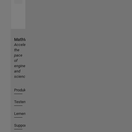
MathWorks
Accelerating
the
pace
of
engineering
and
science
Produkte
Testen oder Kaufen
Lernen
Support