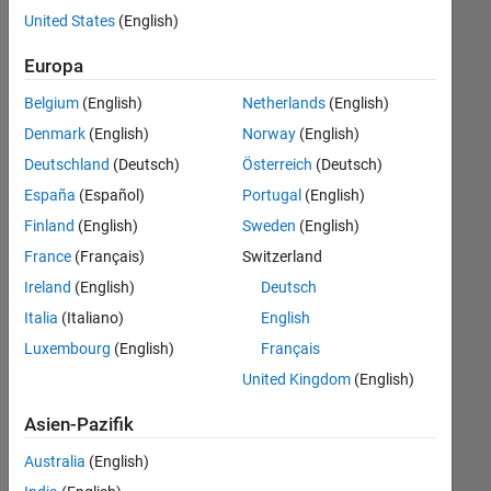
offenen
United States
(English)
Stellen,
die
Europa
Ihren
Suchkriterien
Belgium
(English)
Netherlands
(English)
entsprechen.
Denmark
(English)
Norway
(English)
Sie
Deutschland
(Deutsch)
Österreich
(Deutsch)
können
die
España
(Español)
Portugal
(English)
Suchkriterien
Finland
(English)
Sweden
(English)
weiter
France
(Français)
Switzerland
fassen
oder
Ireland
(English)
Deutsch
alle
Italia
(Italiano)
English
Stellenangebote
Luxembourg
(English)
Français
anzeigen
.
Wenn
United Kingdom
(English)
Sie
Asien-Pazifik
noch
immer
Australia
(English)
keine