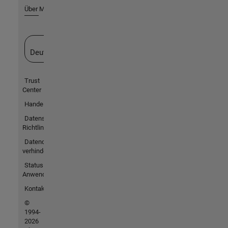
Über MathWorks
Website auswählen
Deutschland
Trust
Center
Handelsmarken
Datenschutz-
Richtlinien
Datendiebstahl
verhindern
Status von
Anwendungen
Kontakt
©
1994-
2026