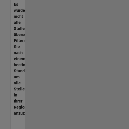
Es
wurden
nicht
alle
Stellen
übersetzt.
Filtern
Sie
nach
einem
bestimmten
Standort,
um
alle
Stellenangebote
in
Ihrer
Region
anzuzeigen.