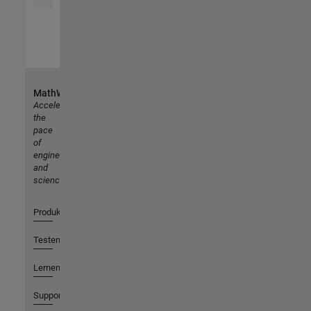
MathWorks
Accelerating
the
pace
of
engineering
and
science
Produkte
Testen oder Kaufen
Lernen
Support