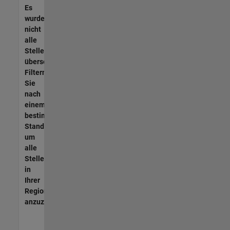
Es
wurden
nicht
alle
Stellen
übersetzt.
Filtern
Sie
nach
einem
bestimmten
Standort,
um
alle
Stellenangebote
in
Ihrer
Region
anzuzeigen.