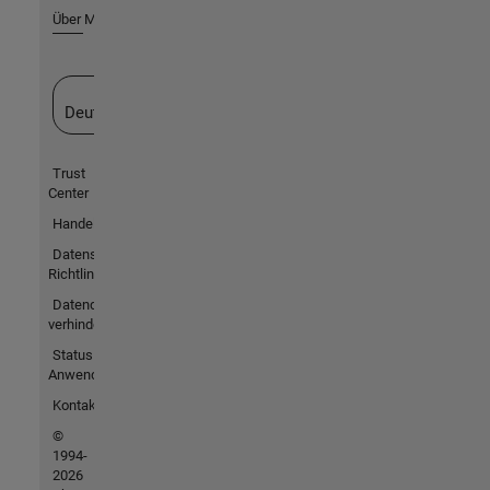
Über MathWorks
Website auswählen
Deutschland
Trust
Center
Handelsmarken
Datenschutz-
Richtlinien
Datendiebstahl
verhindern
Status von
Anwendungen
Kontakt
©
1994-
2026