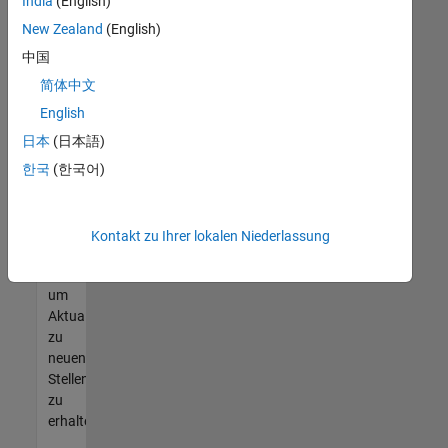
offenen
India
(English)
Stellen
New Zealand
(English)
finden
中国
können,
die
简体中文
Ihren
English
Qualifikationen
日本
(日本語)
entsprechen,
werden
한국
(한국어)
Sie
Mitglied
unseres
Kontakt zu Ihrer lokalen Niederlassung
Talent-
Netzwerks
,
um
Aktualisierungen
zu
neuen
Stellenangeboten
zu
erhalten.