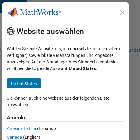
Weiter zum Inhalt
Karriere
bei
Website auswählen
MathWorks
Wählen Sie eine Website aus, um übersetzte Inhalte (sofern
riere – Übersicht
Stellensuche
Niederlassungen
Studierende und B
verfügbar) sowie lokale Veranstaltungen und Angebote
Umschaltung für Off-Canvas-Navigation
anzuzeigen. Auf der Grundlage Ihres Standorts empfehlen
Hauptinhalt
wir Ihnen die folgende Auswahl:
United States
.
FILTER:
Product Development
United States
+
2
Release Engineering
Technical Writing
Sie können auch eine Website aus der folgenden Liste
auswählen:
Amerika
Derzeit
gibt
América Latina
(Español)
es
keine
Canada
(English)