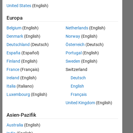
offenen
United States
(English)
Stellen,
die
Europa
Ihren
Suchkriterien
Belgium
(English)
Netherlands
(English)
entsprechen.
Denmark
(English)
Norway
(English)
Sie
Deutschland
(Deutsch)
Österreich
(Deutsch)
können
die
España
(Español)
Portugal
(English)
Suchkriterien
Finland
(English)
Sweden
(English)
weiter
France
(Français)
Switzerland
fassen
oder
Ireland
(English)
Deutsch
alle
Italia
(Italiano)
English
Stellenangebote
Luxembourg
(English)
Français
anzeigen
.
Wenn
United Kingdom
(English)
Sie
Asien-Pazifik
noch
immer
Australia
(English)
keine