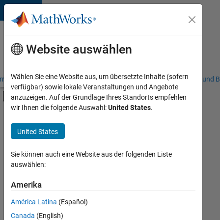
Weiter zum Inhalt
Karriere
bei
Website auswählen
MathWorks
Wählen Sie eine Website aus, um übersetzte Inhalte (sofern
riere – Übersicht
Stellensuche
Niederlassungen
Studierende und B
verfügbar) sowie lokale Veranstaltungen und Angebote
Umschaltung für Off-Canvas-Navigation
anzuzeigen. Auf der Grundlage Ihres Standorts empfehlen
Hauptinhalt
wir Ihnen die folgende Auswahl:
United States
.
FILTER:
Praktika
United States
+
3
Program Management
Release Engineering
Sie können auch eine Website aus der folgenden Liste
auswählen:
Software Process Engineering
Amerika
Derzeit
gibt
América Latina
(Español)
es
keine
Canada
(English)