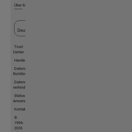
Über MathWorks
Website auswählen
Deutschland
Trust
Center
Handelsmarken
Datenschutz-
Richtlinien
Datendiebstahl
verhindern
Status von
Anwendungen
Kontakt
©
1994-
2026