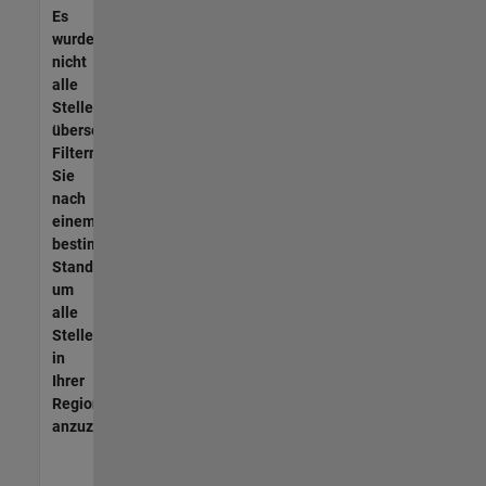
Es
wurden
nicht
alle
Stellen
übersetzt.
Filtern
Sie
nach
einem
bestimmten
Standort,
um
alle
Stellenangebote
in
Ihrer
Region
anzuzeigen.