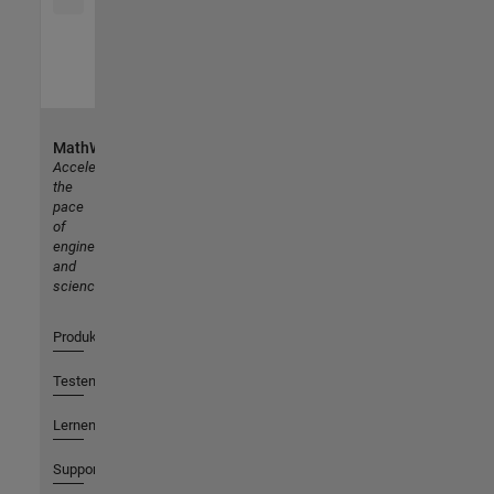
MathWorks
Accelerating
the
pace
of
engineering
and
science
Produkte
Testen oder Kaufen
Lernen
Support