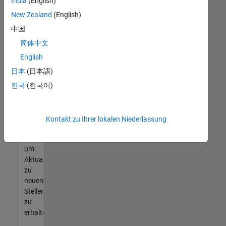
offenen
India
(English)
Stellen
New Zealand
(English)
finden
中国
können,
die
简体中文
Ihren
English
Qualifikationen
日本
(日本語)
entsprechen,
werden
한국
(한국어)
Sie
Mitglied
unseres
Kontakt zu Ihrer lokalen Niederlassung
Talent-
Netzwerks
,
um
Aktualisierungen
zu
neuen
Stellenangeboten
zu
erhalten.