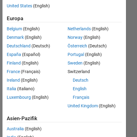
offenen
United States
(English)
Stellen,
die
Europa
Ihren
Suchkriterien
Belgium
(English)
Netherlands
(English)
entsprechen.
Denmark
(English)
Norway
(English)
Sie
Deutschland
(Deutsch)
Österreich
(Deutsch)
können
die
España
(Español)
Portugal
(English)
Suchkriterien
Finland
(English)
Sweden
(English)
weiter
France
(Français)
Switzerland
fassen
oder
Ireland
(English)
Deutsch
alle
Italia
(Italiano)
English
Stellenangebote
Luxembourg
(English)
Français
anzeigen
.
Wenn
United Kingdom
(English)
Sie
Asien-Pazifik
noch
immer
Australia
(English)
keine