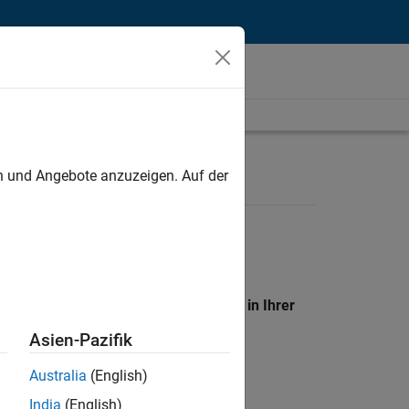
unt
en und Angebote anzuzeigen. Auf der
en Standort, um alle Stellenangebote in Ihrer
Asien-Pazifik
Australia
(English)
India
(English)