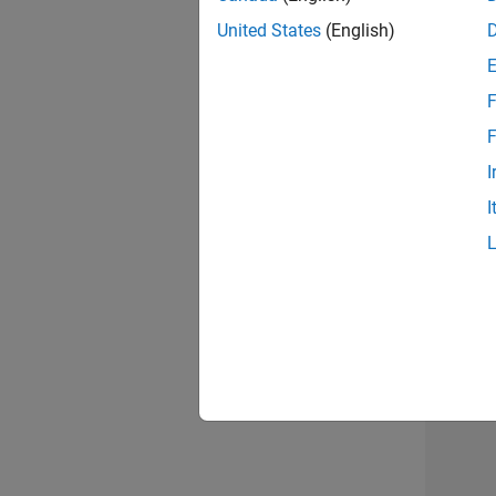
United States
(English)
Seni
F
F
I
Tec
I
3 v