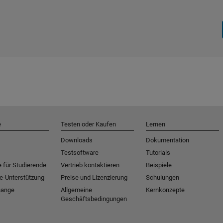
e
Testen oder Kaufen
Lernen
Downloads
Dokumentation
Testsoftware
Tutorials
 für Studierende
Vertrieb kontaktieren
Beispiele
e-Unterstützung
Preise und Lizenzierung
Schulungen
hange
Allgemeine
Kernkonzepte
Geschäftsbedingungen