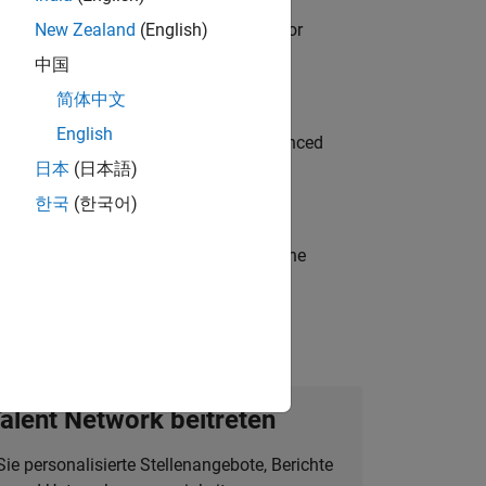
ancing MATLAB & Simulink workflows for
New Zealand
(English)
中国
简体中文
English
to Green Energy technologies? Experienced
日本
(日本語)
한국
(한국어)
t-generation products and systems in the
alent Network beitreten
Sie personalisierte Stellenangebote, Berichte