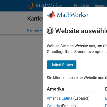
Weiter zum Inhalt
Produkte
Lösung
Karriere bei MathWorks
Website auswähl
Karriere – Übersicht
Stellensuche
Niederlassunge
Wählen Sie eine Website aus, um üb
Sortier
Grundlage Ihres Standorts empfehle
Ausgewähl
United States
Sie können auch eine Website aus d
Es wurde
Region a
Amerika
América Latina
(Español)
Tec
Canada
(English)