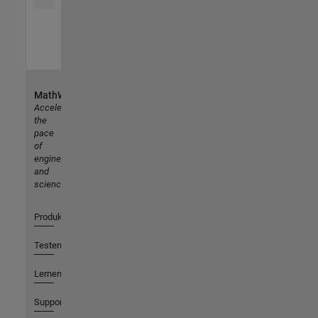
MathWorks
Accelerating
the
pace
of
engineering
and
science
Produkte
Testen oder Kaufen
Lernen
Support