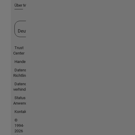
Über MathWorks
Website auswählen
Deutschland
Trust
Center
Handelsmarken
Datenschutz-
Richtlinien
Datendiebstahl
verhindern
Status von
Anwendungen
Kontakt
©
1994-
2026