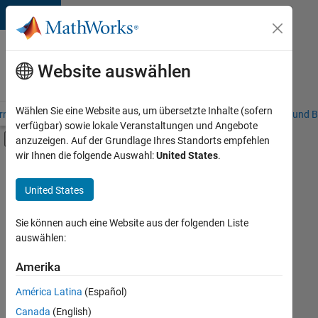
Weiter zum Inhalt
Karriere
bei
Website auswählen
MathWorks
Wählen Sie eine Website aus, um übersetzte Inhalte (sofern
riere – Übersicht
Stellensuche
Niederlassungen
Studierende und B
verfügbar) sowie lokale Veranstaltungen und Angebote
Umschaltung für Off-Canvas-Navigation
anzuzeigen. Auf der Grundlage Ihres Standorts empfehlen
Hauptinhalt
wir Ihnen die folgende Auswahl:
United States
.
FILTER:
Inside Sales
United States
+
6
Sales Operations
Marketing Communications
Sie können auch eine Website aus der folgenden Liste
auswählen:
Business Model Team
Finance and Operations
Amerika
Derzeit
gibt
Human Resources
América Latina
(Español)
es
Büro- und Verwaltungsdienste
keine
Canada
(English)