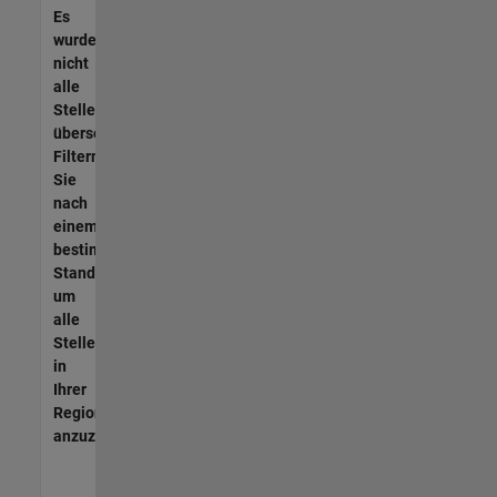
Es
wurden
nicht
alle
Stellen
übersetzt.
Filtern
Sie
nach
einem
bestimmten
Standort,
um
alle
Stellenangebote
in
Ihrer
Region
anzuzeigen.