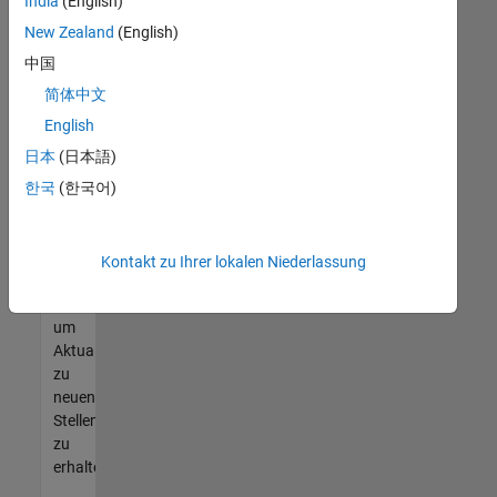
offenen
India
(English)
Stellen
New Zealand
(English)
finden
中国
können,
die
简体中文
Ihren
English
Qualifikationen
日本
(日本語)
entsprechen,
werden
한국
(한국어)
Sie
Mitglied
unseres
Kontakt zu Ihrer lokalen Niederlassung
Talent-
Netzwerks
,
um
Aktualisierungen
zu
neuen
Stellenangeboten
zu
erhalten.