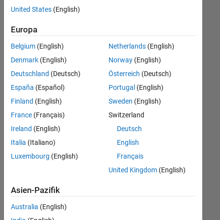
offenen
United States
(English)
Stellen,
die
Europa
Ihren
Suchkriterien
Belgium
(English)
Netherlands
(English)
entsprechen.
Denmark
(English)
Norway
(English)
Sie
Deutschland
(Deutsch)
Österreich
(Deutsch)
können
die
España
(Español)
Portugal
(English)
Suchkriterien
Finland
(English)
Sweden
(English)
weiter
France
(Français)
Switzerland
fassen
oder
Ireland
(English)
Deutsch
alle
Italia
(Italiano)
English
Stellenangebote
Luxembourg
(English)
Français
anzeigen
.
Wenn
United Kingdom
(English)
Sie
Asien-Pazifik
noch
immer
Australia
(English)
keine