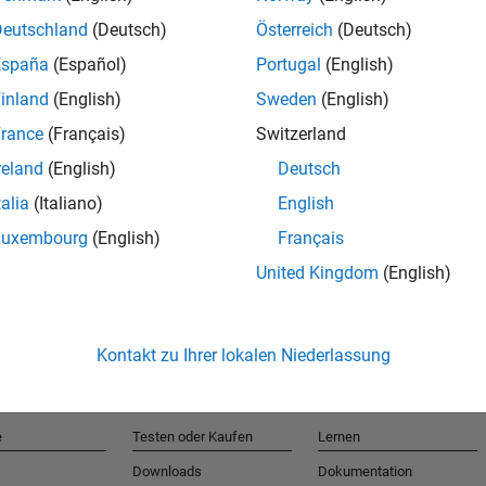
Deutschland
(Deutsch)
Österreich
(Deutsch)
España
(Español)
Portugal
(English)
T
inland
(English)
Sweden
(English)
rance
(Français)
Switzerland
Erhalten 
reland
(English)
Deutsch
talia
(Italiano)
English
Luxembourg
(English)
Français
United Kingdom
(English)
Kontakt zu Ihrer lokalen Niederlassung
e
Testen oder Kaufen
Lernen
Downloads
Dokumentation