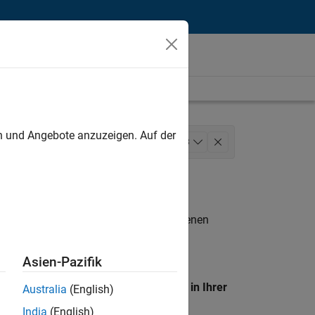
unt
en und Angebote anzuzeigen. Auf der
rations
Marketing Communications
+
3
te
n entsprechen.
eigen
. Wenn Sie noch immer keine offenen
 Mitglied unseres
Talent-Netzwerks
, um
Asien-Pazifik
en Standort, um alle Stellenangebote in Ihrer
Australia
(English)
India
(English)