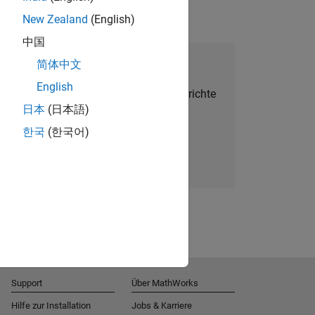
New Zealand
(English)
中国
alent Network beitreten
简体中文
English
Sie personalisierte Stellenangebote, Berichte
日本
(日本語)
und Unternehmensneuigkeiten.
한국
(한국어)
Melden Sie sich noch heute an
Support
Über MathWorks
Hilfe zur Installation
Jobs & Karriere