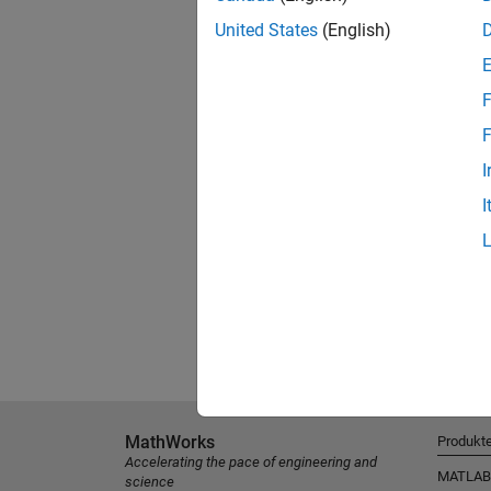
United States
(English)
F
F
I
I
MathWorks
Produkt
Accelerating the pace of engineering and
MATLAB
science