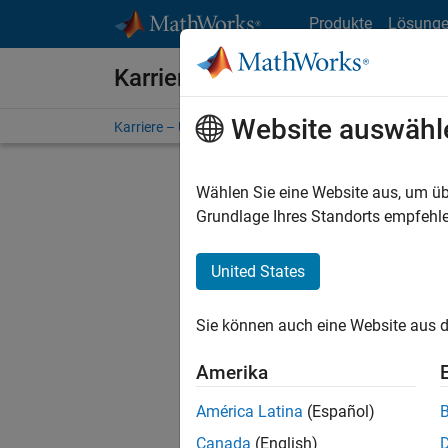
Weiter zum Inhalt
Produkte
Lösung
Karriere bei MathWorks
Website auswähl
Karriere – Übersicht
Stellensuche
Niederlassunge
Wählen Sie eine Website aus, um üb
FILTER:
Grundlage Ihres Standorts empfehle
United States
Derzeit
Sie könn
Sie können auch eine Website aus d
Stellen f
Aktualis
Amerika
Es wurde
América Latina
(Español)
Region a
Canada
(English)