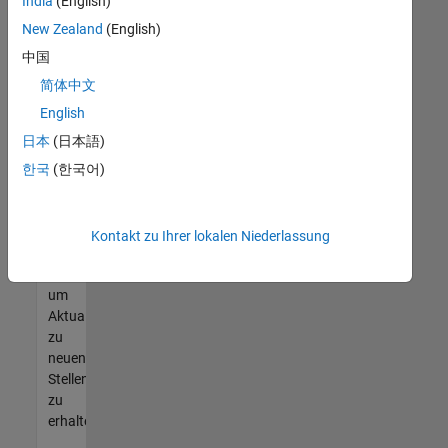
offenen
India
(English)
Stellen
New Zealand
(English)
finden
中国
können,
die
简体中文
Ihren
English
Qualifikationen
日本
(日本語)
entsprechen,
werden
한국
(한국어)
Sie
Mitglied
unseres
Kontakt zu Ihrer lokalen Niederlassung
Talent-
Netzwerks
,
um
Aktualisierungen
zu
neuen
Stellenangeboten
zu
erhalten.