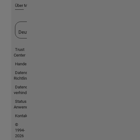
Über MathWorks
Website auswählen
Deutschland
Trust
Center
Handelsmarken
Datenschutz-
Richtlinien
Datendiebstahl
verhindern
Status von
Anwendungen
Kontakt
©
1994-
2026