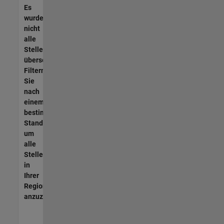
Es
wurden
nicht
alle
Stellen
übersetzt.
Filtern
Sie
nach
einem
bestimmten
Standort,
um
alle
Stellenangebote
in
Ihrer
Region
anzuzeigen.