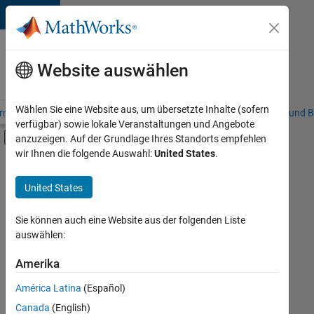
Weiter zum Inhalt
Karriere
bei
Website auswählen
MathWorks
Wählen Sie eine Website aus, um übersetzte Inhalte (sofern
riere – Übersicht
Stellensuche
Niederlassungen
Studierende und B
verfügbar) sowie lokale Veranstaltungen und Angebote
Umschaltung für Off-Canvas-Navigation
anzuzeigen. Auf der Grundlage Ihres Standorts empfehlen
Hauptinhalt
wir Ihnen die folgende Auswahl:
United States
.
FILTER:
Information Technology
United States
+
7
Education Sales
Sales Operations
Sie können auch eine Website aus der folgenden Liste
auswählen:
Marketing Communications
Marketing Services
Amerika
Derzeit
gibt
Human Resources
América Latina
(Español)
es
Legal
keine
Canada
(English)