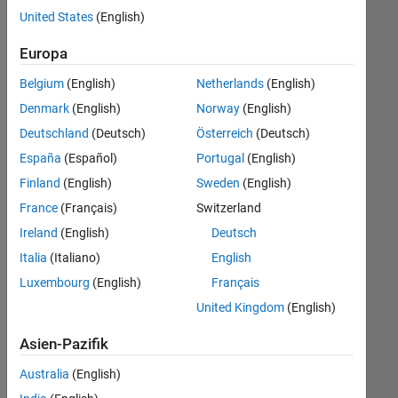
offenen
Büro- und Verwaltungsdienste
United States
(English)
Stellen,
die
Europa
Ihren
Suchkriterien
Belgium
(English)
Netherlands
(English)
entsprechen.
Denmark
(English)
Norway
(English)
Sie
Deutschland
(Deutsch)
Österreich
(Deutsch)
können
die
España
(Español)
Portugal
(English)
Suchkriterien
Finland
(English)
Sweden
(English)
weiter
France
(Français)
Switzerland
fassen
oder
Ireland
(English)
Deutsch
alle
Italia
(Italiano)
English
Stellenangebote
Luxembourg
(English)
Français
anzeigen
.
Wenn
United Kingdom
(English)
Sie
Asien-Pazifik
noch
immer
Australia
(English)
keine