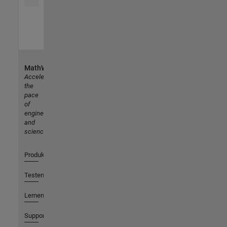
MathWorks
Accelerating
the
pace
of
engineering
and
science
Produkte
Testen oder Kaufen
Lernen
Support