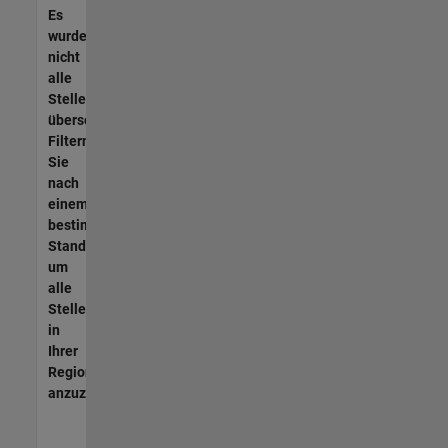
Es
wurden
nicht
alle
Stellen
übersetzt.
Filtern
Sie
nach
einem
bestimmten
Standort,
um
alle
Stellenangebote
in
Ihrer
Region
anzuzeigen.