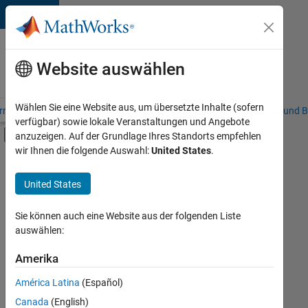
Weiter zum Inhalt
Karriere
bei
Website auswählen
MathWorks
Wählen Sie eine Website aus, um übersetzte Inhalte (sofern
riere – Übersicht
Stellensuche
Niederlassungen
Studierende und B
verfügbar) sowie lokale Veranstaltungen und Angebote
Umschaltung für Off-Canvas-Navigation
anzuzeigen. Auf der Grundlage Ihres Standorts empfehlen
Hauptinhalt
wir Ihnen die folgende Auswahl:
United States
.
FILTER:
Information Technology
United States
+
7
Education Sales
Inside Sales
Sie können auch eine Website aus der folgenden Liste
auswählen:
Sales Operations
Marketing Communications
Amerika
Derzeit
gibt
Human Resources
América Latina
(Español)
es
Legal
keine
Canada
(English)