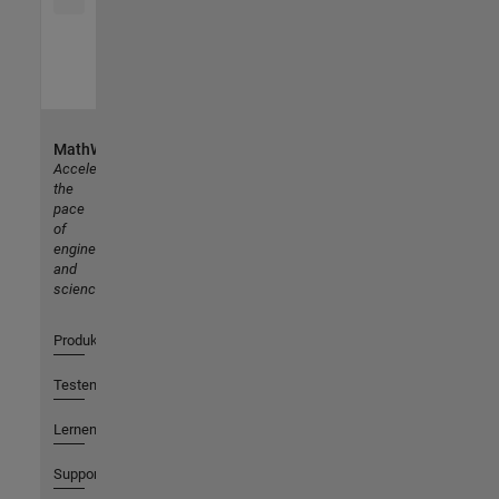
MathWorks
Accelerating
the
pace
of
engineering
and
science
Produkte
Testen oder Kaufen
Lernen
Support