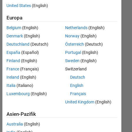
offenen
Büro- und Verwaltungsdienste
United States
(English)
Stellen,
die
Europa
Ihren
Suchkriterien
Belgium
(English)
Netherlands
(English)
entsprechen.
Denmark
(English)
Norway
(English)
Sie
Deutschland
(Deutsch)
Österreich
(Deutsch)
können
die
España
(Español)
Portugal
(English)
Suchkriterien
Finland
(English)
Sweden
(English)
weiter
France
(Français)
Switzerland
fassen
oder
Ireland
(English)
Deutsch
alle
Italia
(Italiano)
English
Stellenangebote
Luxembourg
(English)
Français
anzeigen
.
Wenn
United Kingdom
(English)
Sie
Asien-Pazifik
noch
immer
Australia
(English)
keine