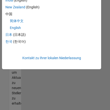
offenen
India
(English)
Stellen
New Zealand
(English)
finden
中国
können,
die
简体中文
Ihren
English
Qualifikationen
日本
(日本語)
entsprechen,
werden
한국
(한국어)
Sie
Mitglied
unseres
Kontakt zu Ihrer lokalen Niederlassung
Talent-
Netzwerks
,
um
Aktualisierungen
zu
neuen
Stellenangeboten
zu
erhalten.