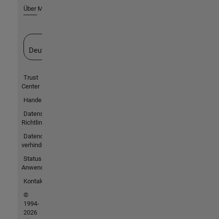
Über MathWorks
Website auswählen
Deutschland
Trust
Center
Handelsmarken
Datenschutz-
Richtlinien
Datendiebstahl
verhindern
Status von
Anwendungen
Kontakt
©
1994-
2026