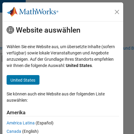
Weiter zum Inhalt
Karriere
bei
Website auswählen
MathWorks
Wählen Sie eine Website aus, um übersetzte Inhalte (sofern
riere – Übersicht
Stellensuche
Niederlassungen
Studierende und B
verfügbar) sowie lokale Veranstaltungen und Angebote
Umschaltung für Off-Canvas-Navigation
anzuzeigen. Auf der Grundlage Ihres Standorts empfehlen
Hauptinhalt
wir Ihnen die folgende Auswahl:
United States
.
FILTER:
Information Technology
United States
+
6
Education Sales
Inside Sales
Sie können auch eine Website aus der folgenden Liste
auswählen:
Sales Operations
Marketing Communications
Amerika
Derzeit
gibt
Human Resources
América Latina
(Español)
es
Büro- und Verwaltungsdienste
keine
Canada
(English)