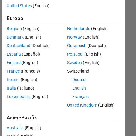
offenen
United States
(English)
Stellen,
die
Europa
Ihren
Suchkriterien
Belgium
(English)
Netherlands
(English)
entsprechen.
Denmark
(English)
Norway
(English)
Sie
Deutschland
(Deutsch)
Österreich
(Deutsch)
können
die
España
(Español)
Portugal
(English)
Suchkriterien
Finland
(English)
Sweden
(English)
weiter
France
(Français)
Switzerland
fassen
oder
Ireland
(English)
Deutsch
alle
Italia
(Italiano)
English
Stellenangebote
Luxembourg
(English)
Français
anzeigen
.
Wenn
United Kingdom
(English)
Sie
Asien-Pazifik
noch
immer
Australia
(English)
keine