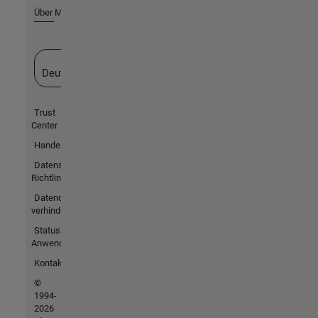
Über MathWorks
Website auswählen
Deutschland
Trust
Center
Handelsmarken
Datenschutz-
Richtlinien
Datendiebstahl
verhindern
Status von
Anwendungen
Kontakt
©
1994-
2026