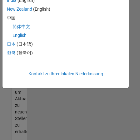
offenen
India
(English)
Stellen
New Zealand
(English)
finden
中国
können,
die
简体中文
Ihren
English
Qualifikationen
日本
(日本語)
entsprechen,
werden
한국
(한국어)
Sie
Mitglied
unseres
Kontakt zu Ihrer lokalen Niederlassung
Talent-
Netzwerks
,
um
Aktualisierungen
zu
neuen
Stellenangeboten
zu
erhalten.