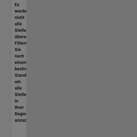
Es
wurden
nicht
alle
Stellen
übersetzt.
Filtern
Sie
nach
einem
bestimmten
Standort,
um
alle
Stellenangebote
in
Ihrer
Region
anzuzeigen.