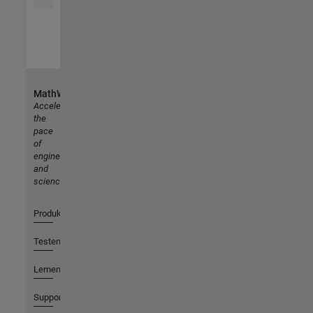
MathWorks
Accelerating
the
pace
of
engineering
and
science
Produkte
Testen oder Kaufen
Lernen
Support