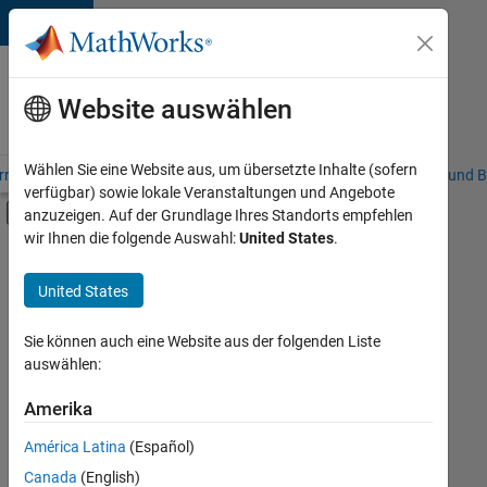
Weiter zum Inhalt
Karriere
bei
Website auswählen
MathWorks
Wählen Sie eine Website aus, um übersetzte Inhalte (sofern
riere – Übersicht
Stellensuche
Niederlassungen
Studierende und B
verfügbar) sowie lokale Veranstaltungen und Angebote
Umschaltung für Off-Canvas-Navigation
anzuzeigen. Auf der Grundlage Ihres Standorts empfehlen
Hauptinhalt
wir Ihnen die folgende Auswahl:
United States
.
FILTER:
Finance and Operations
United States
+
1
Legal
Sie können auch eine Website aus der folgenden Liste
auswählen:
Amerika
Derzeit
gibt
América Latina
(Español)
es
keine
Canada
(English)