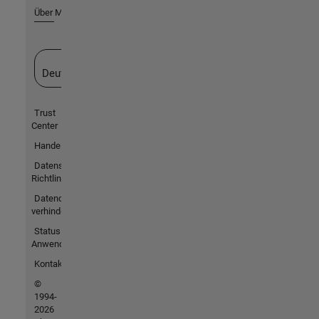
Über MathWorks
Website auswählen
Deutschland
Trust
Center
Handelsmarken
Datenschutz-
Richtlinien
Datendiebstahl
verhindern
Status von
Anwendungen
Kontakt
©
1994-
2026