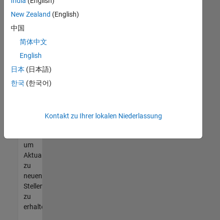
offenen
India
(English)
Stellen
New Zealand
(English)
finden
中国
können,
die
简体中文
Ihren
English
Qualifikationen
日本
(日本語)
entsprechen,
werden
한국
(한국어)
Sie
Mitglied
unseres
Kontakt zu Ihrer lokalen Niederlassung
Talent-
Netzwerks
,
um
Aktualisierungen
zu
neuen
Stellenangeboten
zu
erhalten.