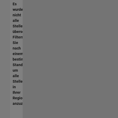
Es
wurden
nicht
alle
Stellen
übersetzt.
Filtern
Sie
nach
einem
bestimmten
Standort,
um
alle
Stellenangebote
in
Ihrer
Region
anzuzeigen.