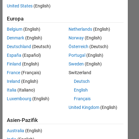
offenen
United States
(English)
Stellen,
die
Europa
Ihren
Suchkriterien
Belgium
(English)
Netherlands
(English)
entsprechen.
Denmark
(English)
Norway
(English)
Sie
Deutschland
(Deutsch)
Österreich
(Deutsch)
können
die
España
(Español)
Portugal
(English)
Suchkriterien
Finland
(English)
Sweden
(English)
weiter
France
(Français)
Switzerland
fassen
oder
Ireland
(English)
Deutsch
alle
Italia
(Italiano)
English
Stellenangebote
Luxembourg
(English)
Français
anzeigen
.
Wenn
United Kingdom
(English)
Sie
Asien-Pazifik
noch
immer
Australia
(English)
keine