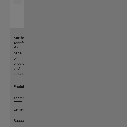
MathWorks
Accelerating
the
pace
of
engineering
and
science
Produkte
Testen oder Kaufen
Lernen
Support