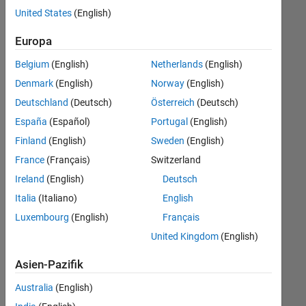
offenen
United States
(English)
Stellen,
die
Europa
Ihren
Suchkriterien
Belgium
(English)
Netherlands
(English)
entsprechen.
Denmark
(English)
Norway
(English)
Sie
Deutschland
(Deutsch)
Österreich
(Deutsch)
können
die
España
(Español)
Portugal
(English)
Suchkriterien
Finland
(English)
Sweden
(English)
weiter
France
(Français)
Switzerland
fassen
oder
Ireland
(English)
Deutsch
alle
Italia
(Italiano)
English
Stellenangebote
Luxembourg
(English)
Français
anzeigen
.
Wenn
United Kingdom
(English)
Sie
Asien-Pazifik
noch
immer
Australia
(English)
keine