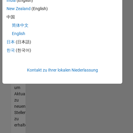
offenen
India
(English)
Stellen
New Zealand
(English)
finden
中国
können,
die
简体中文
Ihren
English
Qualifikationen
日本
(日本語)
entsprechen,
werden
한국
(한국어)
Sie
Mitglied
unseres
Kontakt zu Ihrer lokalen Niederlassung
Talent-
Netzwerks
,
um
Aktualisierungen
zu
neuen
Stellenangeboten
zu
erhalten.