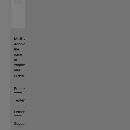
MathWorks
Accelerating
the
pace
of
engineering
and
science
Produkte
Testen oder Kaufen
Lernen
Support