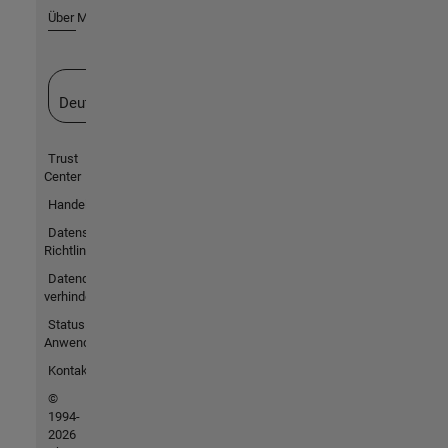
Über MathWorks
Website auswählen
Deutschland
Trust
Center
Handelsmarken
Datenschutz-
Richtlinien
Datendiebstahl
verhindern
Status von
Anwendungen
Kontakt
©
1994-
2026