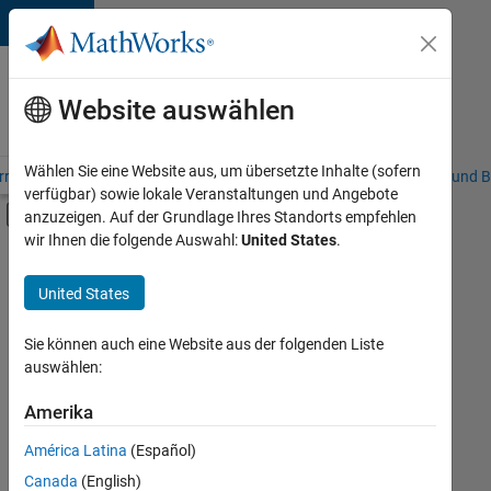
Weiter zum Inhalt
Karriere
bei
Website auswählen
MathWorks
Wählen Sie eine Website aus, um übersetzte Inhalte (sofern
riere – Übersicht
Stellensuche
Niederlassungen
Studierende und B
verfügbar) sowie lokale Veranstaltungen und Angebote
Umschaltung für Off-Canvas-Navigation
anzuzeigen. Auf der Grundlage Ihres Standorts empfehlen
Hauptinhalt
wir Ihnen die folgende Auswahl:
United States
.
FILTER:
Commercial Sales
United States
+
1
Sales Operations
Sie können auch eine Website aus der folgenden Liste
auswählen:
Amerika
Derzeit
gibt
América Latina
(Español)
es
keine
Canada
(English)