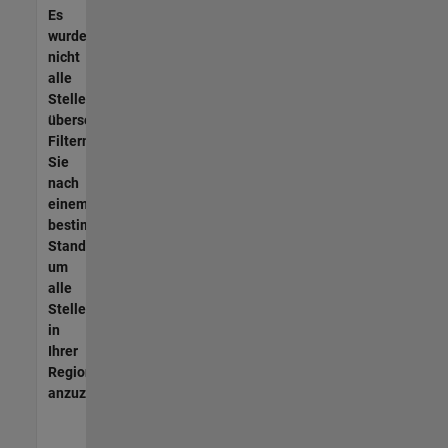
Es
wurden
nicht
alle
Stellen
übersetzt.
Filtern
Sie
nach
einem
bestimmten
Standort,
um
alle
Stellenangebote
in
Ihrer
Region
anzuzeigen.